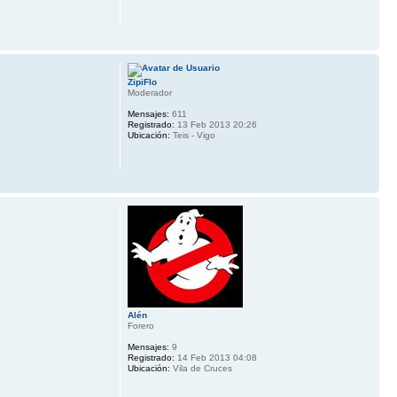
ZipiFlo
Moderador
Mensajes:
611
Registrado:
13 Feb 2013 20:26
Ubicación:
Teis - Vigo
Alén
Forero
Mensajes:
9
Registrado:
14 Feb 2013 04:08
Ubicación:
Vila de Cruces