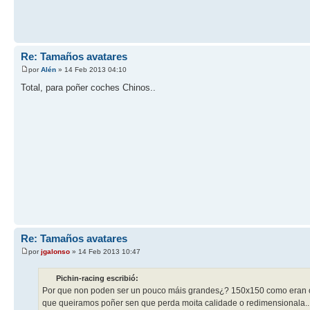
Re: Tamaños avatares
por
Alén
» 14 Feb 2013 04:10
Total, para poñer coches Chinos..
Re: Tamaños avatares
por
jgalonso
» 14 Feb 2013 10:47
Pichin-racing escribió:
Por que non poden ser un pouco máis grandes¿? 150x150 como eran os
que queiramos poñer sen que perda moita calidade o redimensionala..