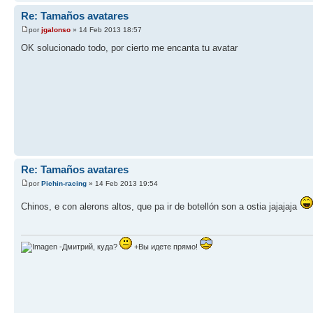
Re: Tamaños avatares
por
jgalonso
» 14 Feb 2013 18:57
OK solucionado todo, por cierto me encanta tu avatar
Re: Tamaños avatares
por
Pichin-racing
» 14 Feb 2013 19:54
Chinos, e con alerons altos, que pa ir de botellón son a ostia jajajaja
-Дмитрий, куда?
+Вы идете прямо!