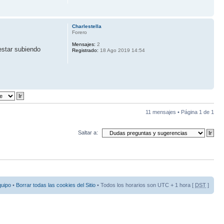
Charlestella
Forero
Mensajes:
2
estar subiendo
Registrado:
18 Ago 2019 14:54
11 mensajes • Página
1
de
1
Saltar a:
quipo
•
Borrar todas las cookies del Sitio
• Todos los horarios son UTC + 1 hora [
DST
]