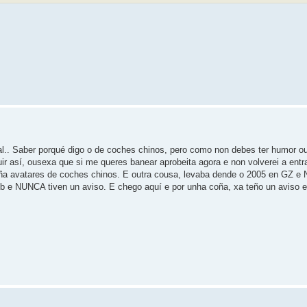
al.. Saber porqué digo o de coches chinos, pero como non debes ter humor o
ir así, ousexa que si me queres banear aprobeita agora e non volverei a entr
eña avatares de coches chinos. E outra cousa, levaba dende o 2005 en GZ e
eb e NUNCA tiven un aviso. E chego aquí e por unha coña, xa teño un aviso e