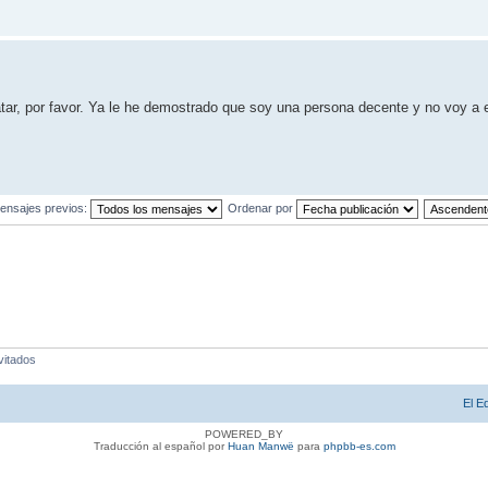
atar, por favor. Ya le he demostrado que soy una persona decente y no voy a 
ensajes previos:
Ordenar por
vitados
El E
POWERED_BY
Traducción al español por
Huan Manwë
para
phpbb-es.com