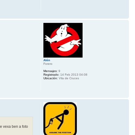
Alén
Forero
Mensajes:
9
Registrado:
14 Feb 2013 04:08
Ubicación:
Vila de Cruces
e vexa ben a foto