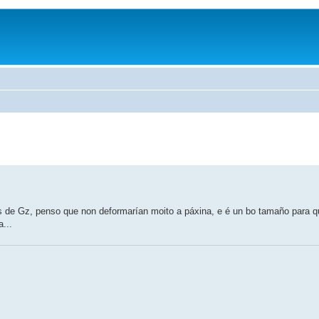
de Gz, penso que non deformarían moito a páxina, e é un bo tamaño para q
...