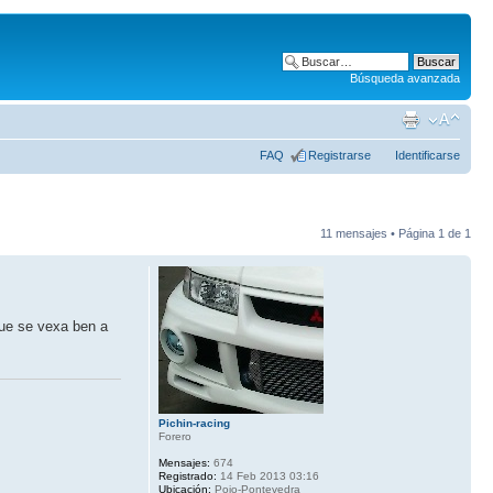
Búsqueda avanzada
FAQ
Registrarse
Identificarse
11 mensajes • Página
1
de
1
ue se vexa ben a
Pichin-racing
Forero
Mensajes:
674
Registrado:
14 Feb 2013 03:16
Ubicación:
Poio-Pontevedra