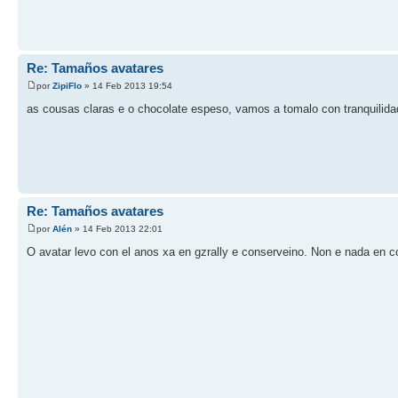
Re: Tamaños avatares
por
ZipiFlo
» 14 Feb 2013 19:54
as cousas claras e o chocolate espeso, vamos a tomalo con tranquili
Re: Tamaños avatares
por
Alén
» 14 Feb 2013 22:01
O avatar levo con el anos xa en gzrally e conserveino. Non e nada en con