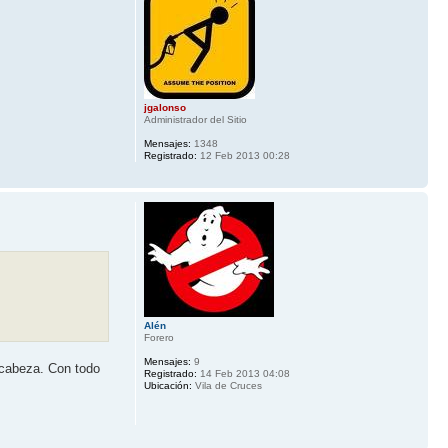
jgalonso
Administrador del Sitio
Mensajes:
1348
Registrado:
12 Feb 2013 00:28
Alén
Forero
Mensajes:
9
 cabeza. Con todo
Registrado:
14 Feb 2013 04:08
Ubicación:
Vila de Cruces