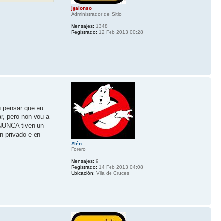
jgalonso
Administrador del Sitio
Mensajes:
1348
Registrado:
12 Feb 2013 00:28
u pensar que eu
ar, pero non vou a
 NUNCA tiven un
n privado e en
Alén
Forero
Mensajes:
9
Registrado:
14 Feb 2013 04:08
Ubicación:
Vila de Cruces