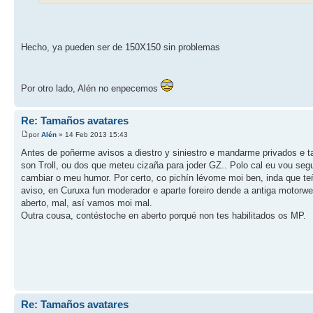
Hecho, ya pueden ser de 150X150 sin problemas
Por otro lado, Alén no enpecemos
Re: Tamaños avatares
por
Alén
» 14 Feb 2013 15:43
Antes de poñerme avisos a diestro y siniestro e mandarme privados e t
son Troll, ou dos que meteu cizaña para joder GZ.. Polo cal eu vou segu
cambiar o meu humor. Por certo, co pichín lévome moi ben, inda que t
aviso, en Curuxa fun moderador e aparte foreiro dende a antiga motorw
aberto, mal, así vamos moi mal.
Outra cousa, contéstoche en aberto porqué non tes habilitados os MP.
Re: Tamaños avatares