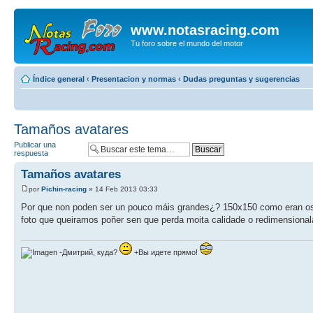
www.notasracing.com
Tu foro sobre el mundo del motor
Índice general
‹
Presentacion y normas
‹
Dudas preguntas y sugerencias
Tamaños avatares
Publicar una
respuesta
Tamaños avatares
por
Pichin-racing
» 14 Feb 2013 03:33
Por que non poden ser un pouco máis grandes¿? 150x150 como eran os 
foto que queiramos poñer sen que perda moita calidade o redimensionala
-Дмитрий, куда?
+Вы идете прямо!