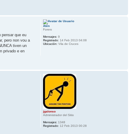
Alén
Forero
u pensar que eu
Mensajes:
9
ar, pero non vou a
Registrado:
14 Feb 2013 04:08
Ubicación:
Vila de Cruces
 NUNCA tiven un
n privado e en
jgalonso
Administrador del Sitio
Mensajes:
1348
Registrado:
12 Feb 2013 00:28