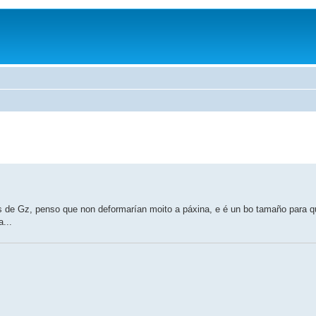
de Gz, penso que non deformarían moito a páxina, e é un bo tamaño para q
...