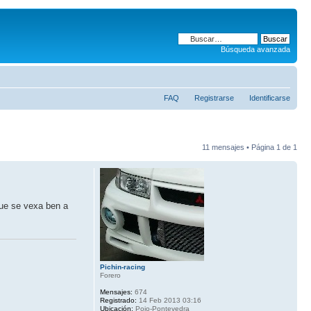
Búsqueda avanzada
FAQ
Registrarse
Identificarse
11 mensajes • Página
1
de
1
ue se vexa ben a
Pichin-racing
Forero
Mensajes:
674
Registrado:
14 Feb 2013 03:16
Ubicación:
Poio-Pontevedra