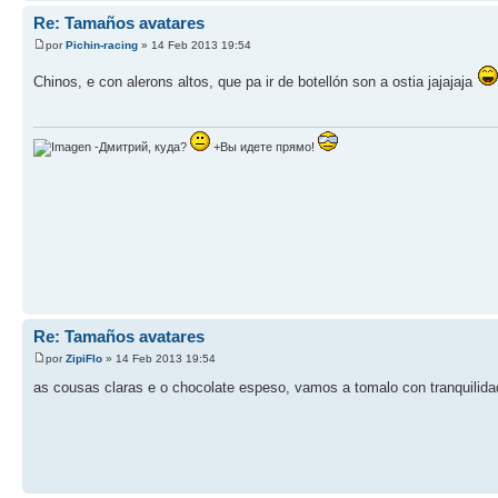
Re: Tamaños avatares
por
Pichin-racing
» 14 Feb 2013 19:54
Chinos, e con alerons altos, que pa ir de botellón son a ostia jajajaja
-Дмитрий, куда?
+Вы идете прямо!
Re: Tamaños avatares
por
ZipiFlo
» 14 Feb 2013 19:54
as cousas claras e o chocolate espeso, vamos a tomalo con tranquili