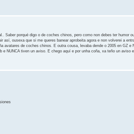
al.. Saber porqué digo o de coches chinos, pero como non debes ter humor o
ir así, ousexa que si me queres banear aprobeita agora e non volverei a entr
eña avatares de coches chinos. E outra cousa, levaba dende o 2005 en GZ e
eb e NUNCA tiven un aviso. E chego aquí e por unha coña, xa teño un aviso e
siones