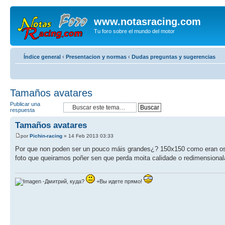
www.notasracing.com
Tu foro sobre el mundo del motor
Índice general
‹
Presentacion y normas
‹
Dudas preguntas y sugerencias
Tamaños avatares
Publicar una
respuesta
Tamaños avatares
por
Pichin-racing
» 14 Feb 2013 03:33
Por que non poden ser un pouco máis grandes¿? 150x150 como eran os 
foto que queiramos poñer sen que perda moita calidade o redimensionala
-Дмитрий, куда?
+Вы идете прямо!