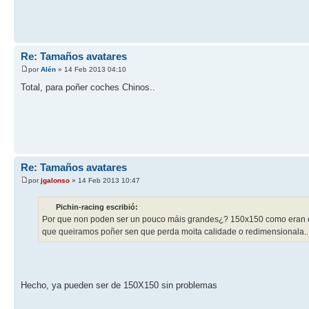
Re: Tamaños avatares
por
Alén
» 14 Feb 2013 04:10
Total, para poñer coches Chinos..
Re: Tamaños avatares
por
jgalonso
» 14 Feb 2013 10:47
Pichin-racing escribió:
Por que non poden ser un pouco máis grandes¿? 150x150 como eran os
que queiramos poñer sen que perda moita calidade o redimensionala..
Hecho, ya pueden ser de 150X150 sin problemas