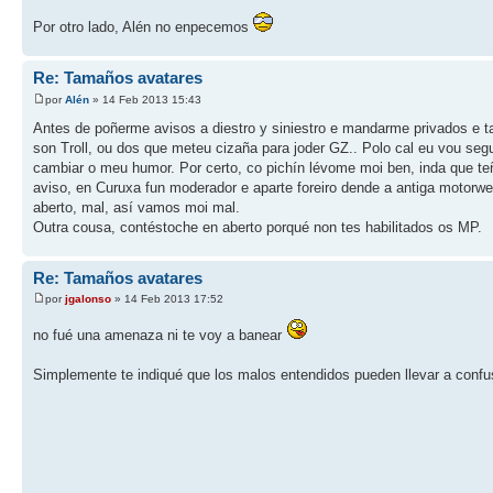
Por otro lado, Alén no enpecemos
Re: Tamaños avatares
por
Alén
» 14 Feb 2013 15:43
Antes de poñerme avisos a diestro y siniestro e mandarme privados e t
son Troll, ou dos que meteu cizaña para joder GZ.. Polo cal eu vou segu
cambiar o meu humor. Por certo, co pichín lévome moi ben, inda que t
aviso, en Curuxa fun moderador e aparte foreiro dende a antiga motorw
aberto, mal, así vamos moi mal.
Outra cousa, contéstoche en aberto porqué non tes habilitados os MP.
Re: Tamaños avatares
por
jgalonso
» 14 Feb 2013 17:52
no fué una amenaza ni te voy a banear
Simplemente te indiqué que los malos entendidos pueden llevar a confu