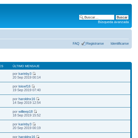
Búsqueda avanzada
FAQ
Registrarse
Identificarse
ES
ÚLTIMO MENSAJE
por
karinby3
20 Sep 2019 00:14
por
loiswf16
19 Sep 2019 07:40
por
haroldnx16
14 Sep 2019 12:54
por
willieep18
18 Sep 2019 15:52
por
karinby3
20 Sep 2019 00:19
por
haroldnx16