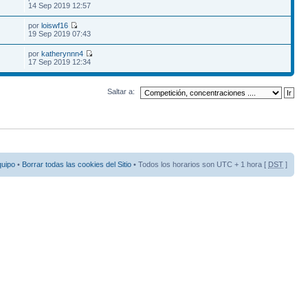
14 Sep 2019 12:57
por
loiswf16
19 Sep 2019 07:43
por
katherynnn4
17 Sep 2019 12:34
Saltar a:
quipo
•
Borrar todas las cookies del Sitio
• Todos los horarios son UTC + 1 hora [
DST
]