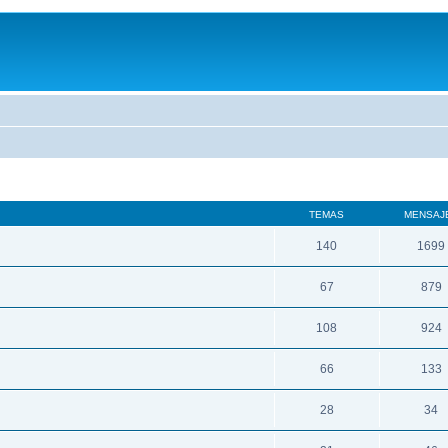
TEMAS
MENSAJ
140
1699
67
879
108
924
66
133
28
34