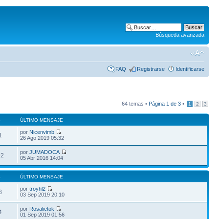
Búsqueda avanzada
FAQ
Registrarse
Identificarse
64 temas •
Página
1
de
3
•
1
2
3
S
ÚLTIMO MENSAJE
por
Nicenvimb
1
26 Ago 2019 05:32
por
JUMADOCA
92
05 Abr 2016 14:04
S
ÚLTIMO MENSAJE
por
troyhl2
8
03 Sep 2019 20:10
por
Rosalietok
4
01 Sep 2019 01:56