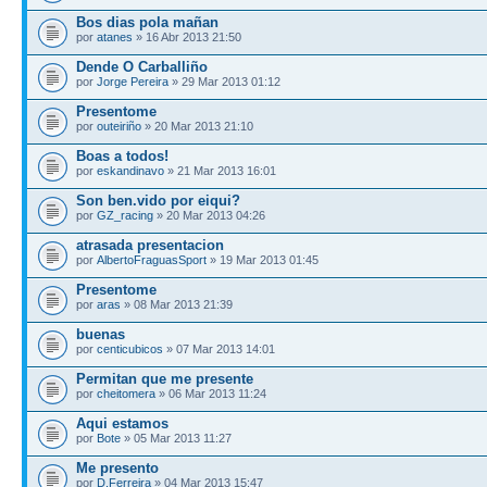
Bos dias pola mañan
por
atanes
» 16 Abr 2013 21:50
Dende O Carballiño
por
Jorge Pereira
» 29 Mar 2013 01:12
Presentome
por
outeiriño
» 20 Mar 2013 21:10
Boas a todos!
por
eskandinavo
» 21 Mar 2013 16:01
Son ben.vido por eiqui?
por
GZ_racing
» 20 Mar 2013 04:26
atrasada presentacion
por
AlbertoFraguasSport
» 19 Mar 2013 01:45
Presentome
por
aras
» 08 Mar 2013 21:39
buenas
por
centicubicos
» 07 Mar 2013 14:01
Permitan que me presente
por
cheitomera
» 06 Mar 2013 11:24
Aqui estamos
por
Bote
» 05 Mar 2013 11:27
Me presento
por
D.Ferreira
» 04 Mar 2013 15:47