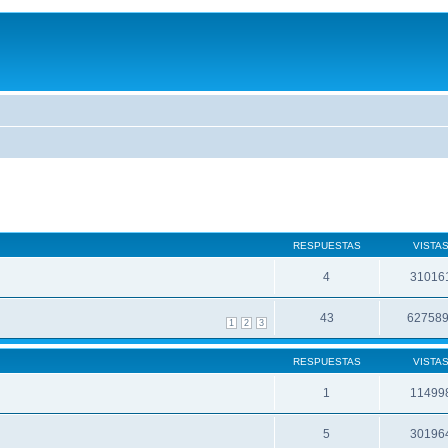
RESPUESTAS
VISTA
4
31016
43
62758
1
2
3
RESPUESTAS
VISTA
1
11499
5
30196