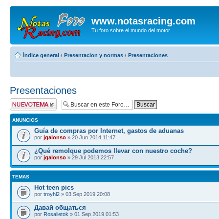
www.notasracing.com
Tu foro sobre el mundo del motor
Índice general
‹
Presentacion y normas
‹
Presentaciones
Presentaciones
Publicar un nuevo
tema
ANUNCIOS
Guía de compras por Internet, gastos de aduanas
por
jgalonso
» 20 Jun 2014 11:47
¿Qué remolque podemos llevar con nuestro coche?
por
jgalonso
» 29 Jul 2013 22:57
TEMAS
Hot teen pics
por
troyhl2
» 03 Sep 2019 20:08
Давай общаться
por
Rosalietok
» 01 Sep 2019 01:53