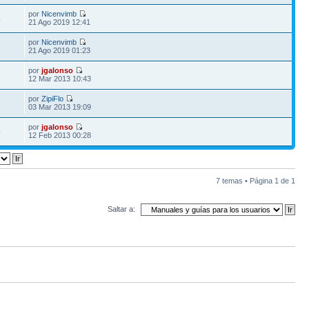
por
Nicenvimb
4
21 Ago 2019 12:41
por
Nicenvimb
21 Ago 2019 01:23
por
jgalonso
6
12 Mar 2013 10:43
por
ZipiFlo
1
03 Mar 2013 19:09
por
jgalonso
4
12 Feb 2013 00:28
7 temas • Página
1
de
1
Saltar a: