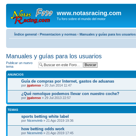
www.notasracing.com
Tu foro sobre el mundo del motor
Índice general
‹
Presentacion y normas
‹
Manuales y guías para los usuarios
Manuales y guías para los usuarios
Publicar un nuevo
tema
ANUNCIOS
Guía de compras por Internet, gastos de aduanas
por
jgalonso
» 20 Jun 2014 11:47
¿Qué remolque podemos llevar con nuestro coche?
por
jgalonso
» 29 Jul 2013 22:57
TEMAS
sports betting white label
por
Nicenvimb
» 21 Ago 2019 19:36
how betting odds work
por
Nicenvimb
» 21 Ago 2019 17:45