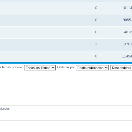
0
1011
0
9855
0
1401
2
1376
0
1149
r temas previos:
Ordenar por
vitados