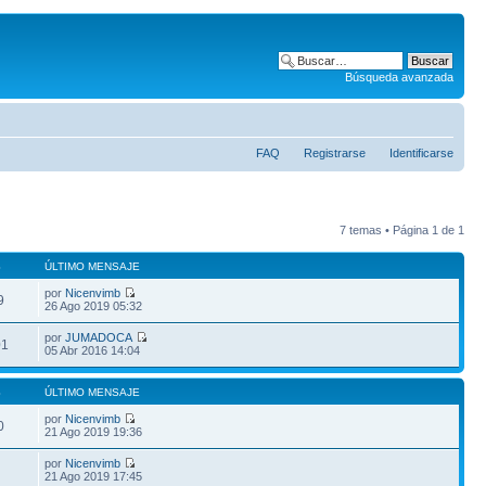
Búsqueda avanzada
FAQ
Registrarse
Identificarse
7 temas • Página
1
de
1
S
ÚLTIMO MENSAJE
por
Nicenvimb
9
26 Ago 2019 05:32
por
JUMADOCA
01
05 Abr 2016 14:04
S
ÚLTIMO MENSAJE
por
Nicenvimb
0
21 Ago 2019 19:36
por
Nicenvimb
21 Ago 2019 17:45