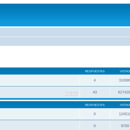
RESPUESTAS
VISTA
4
31008
43
62742
1
2
3
RESPUESTAS
VISTA
0
12451
0
9700