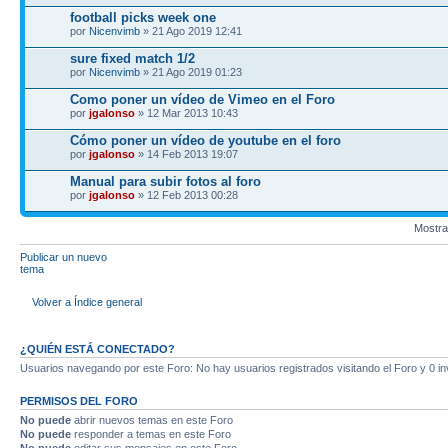
football picks week one
por
Nicenvimb
» 21 Ago 2019 12:41
sure fixed match 1/2
por
Nicenvimb
» 21 Ago 2019 01:23
Como poner un vídeo de Vimeo en el Foro
por
jgalonso
» 12 Mar 2013 10:43
Cómo poner un vídeo de youtube en el foro
por
jgalonso
» 14 Feb 2013 19:07
Manual para subir fotos al foro
por
jgalonso
» 12 Feb 2013 00:28
Mostra
Publicar un nuevo
tema
Volver a Índice general
¿QUIÉN ESTÁ CONECTADO?
Usuarios navegando por este Foro: No hay usuarios registrados visitando el Foro y 0 in
PERMISOS DEL FORO
No puede
abrir nuevos temas en este Foro
No puede
responder a temas en este Foro
No puede
editar sus mensajes en este Foro