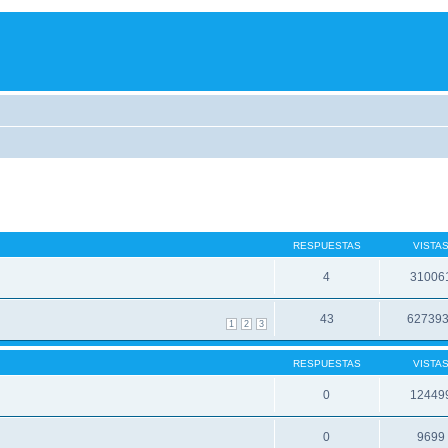
RESPUESTAS
VISTA
4
31006
43
62739
1
2
3
RESPUESTAS
VISTA
0
12449
0
9699