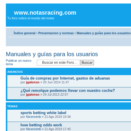
www.notasracing.com
Tu foro sobre el mundo del motor
Índice general
‹
Presentacion y normas
‹
Manuales y guías para los usuarios
Manuales y guías para los usuarios
Publicar un nuevo
tema
ANUNCIOS
Guía de compras por Internet, gastos de aduanas
por
jgalonso
» 20 Jun 2014 11:47
¿Qué remolque podemos llevar con nuestro coche?
por
jgalonso
» 29 Jul 2013 22:57
TEMAS
sports betting white label
por
Nicenvimb
» 21 Ago 2019 19:36
how betting odds work
por
Nicenvimb
» 21 Ago 2019 17:45