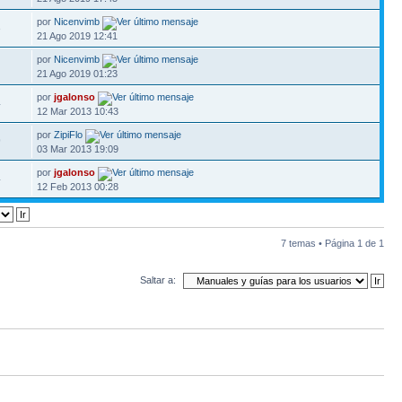
por
Nicenvimb
3
21 Ago 2019 12:41
por
Nicenvimb
21 Ago 2019 01:23
por
jgalonso
4
12 Mar 2013 10:43
por
ZipiFlo
9
03 Mar 2013 19:09
por
jgalonso
4
12 Feb 2013 00:28
7 temas • Página
1
de
1
Saltar a: