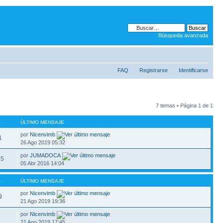
Búsqueda avanzada
FAQ
Registrarse
Identificarse
7 temas • Página
1
de
1
S
ÚLTIMO MENSAJE
por
Nicenvimb
1
26 Ago 2019 05:32
por
JUMADOCA
35
05 Abr 2016 14:04
S
ÚLTIMO MENSAJE
por
Nicenvimb
9
21 Ago 2019 19:36
por
Nicenvimb
21 Ago 2019 17:45