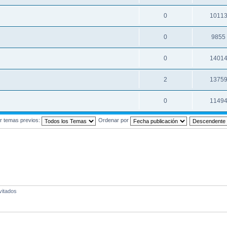
0
1011
0
9855
0
1401
2
1375
0
1149
r temas previos:
Ordenar por
vitados