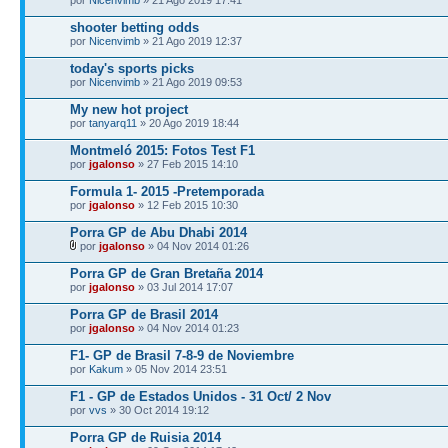
shooter betting odds
por
Nicenvimb
» 21 Ago 2019 12:37
today's sports picks
por
Nicenvimb
» 21 Ago 2019 09:53
My new hot project
por
tanyarq11
» 20 Ago 2019 18:44
Montmeló 2015: Fotos Test F1
por
jgalonso
» 27 Feb 2015 14:10
Formula 1- 2015 -Pretemporada
por
jgalonso
» 12 Feb 2015 10:30
Porra GP de Abu Dhabi 2014
por
jgalonso
» 04 Nov 2014 01:26
Porra GP de Gran Bretaña 2014
por
jgalonso
» 03 Jul 2014 17:07
Porra GP de Brasil 2014
por
jgalonso
» 04 Nov 2014 01:23
F1- GP de Brasil 7-8-9 de Noviembre
por
Kakum
» 05 Nov 2014 23:51
F1 - GP de Estados Unidos - 31 Oct/ 2 Nov
por
vvs
» 30 Oct 2014 19:12
Porra GP de Ruisia 2014