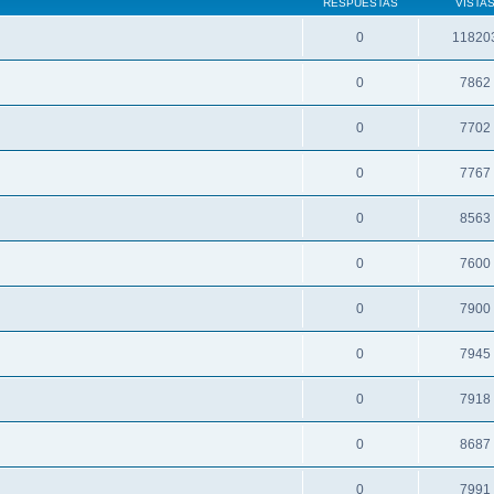
RESPUESTAS
VISTA
0
11820
0
7862
0
7702
0
7767
0
8563
0
7600
0
7900
0
7945
0
7918
0
8687
0
7991