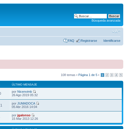
Búsqueda avanzada
FAQ
Registrarse
Identificarse
108 temas •
Página
1
de
5
•
1
2
3
4
5
S
ÚLTIMO MENSAJE
por
Nicenvimb
0
26 Ago 2019 05:32
por
JUMADOCA
71
05 Abr 2016 14:04
por
jgalonso
4
15 Mar 2013 12:26