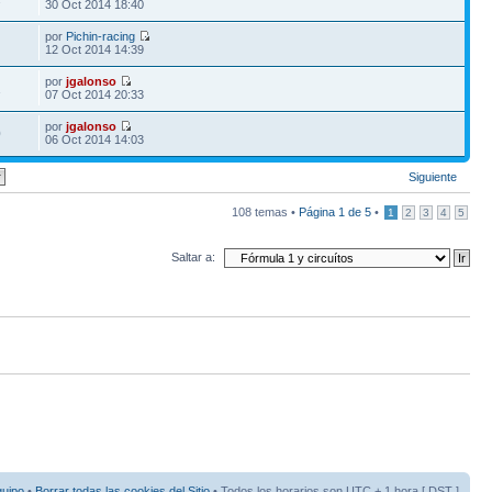
30 Oct 2014 18:40
por
Pichin-racing
12 Oct 2014 14:39
por
jgalonso
1
07 Oct 2014 20:33
por
jgalonso
0
06 Oct 2014 14:03
Siguiente
108 temas •
Página
1
de
5
•
1
2
3
4
5
Saltar a:
quipo
•
Borrar todas las cookies del Sitio
• Todos los horarios son UTC + 1 hora [
DST
]