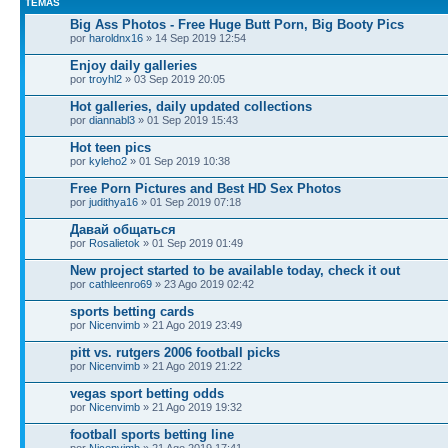
TEMAS
Big Ass Photos - Free Huge Butt Porn, Big Booty Pics
por
haroldnx16
» 14 Sep 2019 12:54
Enjoy daily galleries
por
troyhl2
» 03 Sep 2019 20:05
Hot galleries, daily updated collections
por
diannabl3
» 01 Sep 2019 15:43
Hot teen pics
por
kyleho2
» 01 Sep 2019 10:38
Free Porn Pictures and Best HD Sex Photos
por
judithya16
» 01 Sep 2019 07:18
Давай общаться
por
Rosalietok
» 01 Sep 2019 01:49
New project started to be available today, check it out
por
cathleenro69
» 23 Ago 2019 02:42
sports betting cards
por
Nicenvimb
» 21 Ago 2019 23:49
pitt vs. rutgers 2006 football picks
por
Nicenvimb
» 21 Ago 2019 21:22
vegas sport betting odds
por
Nicenvimb
» 21 Ago 2019 19:32
football sports betting line
por
Nicenvimb
» 21 Ago 2019 17:41