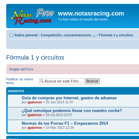
www.notasracing.com
Tu foro sobre el mundo del motor
Índice general
‹
Competición, concentraciones ....
‹
Fórmula 1 y circuítos
Fórmula 1 y circuítos
Reglas del Foro
Publicar un nuevo
tema
ANUNCIOS
Guía de compras por Internet, gastos de aduanas
por
jgalonso
» 20 Jun 2014 11:47
¿Qué remolque podemos llevar con nuestro coche?
por
jgalonso
» 29 Jul 2013 22:57
Normas de las Porras F1 -- Empezamos 2014
por
jgalonso
» 15 Mar 2013 12:26