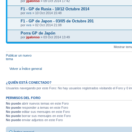
por
jgalonso
» 09 Oct 2014 17:42
F1 - GP de Rusia - 10/12 Octubre 2014
por
vvs
» 10 Oct 2014 15:48
F1 - GP de Japon - 03/05 de Octubre 201
por
vvs
» 02 Oct 2014 21:08
Porra GP de Japón
por
jgalonso
» 03 Oct 2014 13:49
Mostrar tem
Publicar un nuevo
tema
Volver a Índice general
¿QUIÉN ESTÁ CONECTADO?
Usuarios navegando por este Foro: No hay usuarios registrados visitando el Foro y 0 in
PERMISOS DEL FORO
No puede
abrir nuevos temas en este Foro
No puede
responder a temas en este Foro
No puede
editar sus mensajes en este Foro
No puede
borrar sus mensajes en este Foro
No puede
enviar adjuntos en este Foro