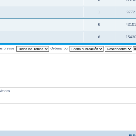
1
9772
6
4310
6
1543
as previos:
Ordenar por
vitados
El E