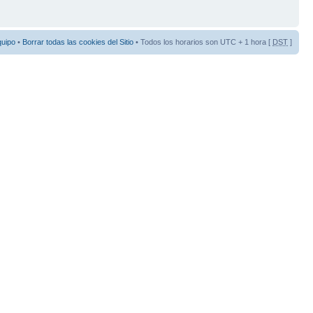
quipo
•
Borrar todas las cookies del Sitio
• Todos los horarios son UTC + 1 hora [
DST
]