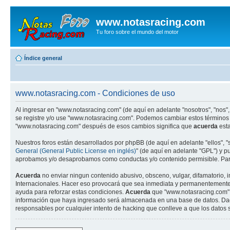
www.notasracing.com
Tu foro sobre el mundo del motor
Índice general
www.notasracing.com - Condiciones de uso
Al ingresar en "www.notasracing.com" (de aquí en adelante "nosotros", "nos", 
se registre y/o use "www.notasracing.com". Podemos cambiar estos términos 
"www.notasracing.com" después de esos cambios significa que
acuerda
esta
Nuestros foros están desarrollados por phpBB (de aquí en adelante "ellos", 
General (General Public License en inglés)
" (de aquí en adelante "GPL") y 
aprobamos y/o desaprobamos como conductas y/o contenido permisible. Para
Acuerda
no enviar ningun contenido abusivo, obsceno, vulgar, difamatorio, 
Internacionales. Hacer eso provocará que sea inmediata y permanentemente ex
ayuda para reforzar estas condiciones.
Acuerda
que "www.notasracing.com" t
información que haya ingresado será almacenada en una base de datos. Dado
responsables por cualquier intento de hacking que conlleve a que los dato