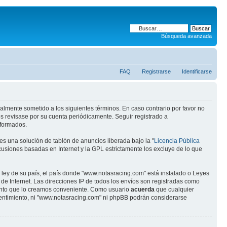
Búsqueda avanzada
FAQ
Registrarse
Identificarse
almente sometido a los siguientes términos. En caso contrario por favor no
s revisase por su cuenta periódicamente. Seguir registrado a
eformados.
s una solución de tablón de anuncios liberada bajo la "
Licencia Pública
scusiones basadas en Internet y la GPL estrictamente los excluye de lo que
 ley de su país, el país donde "www.notasracing.com" está instalado o Leyes
e Internet. Las direcciones IP de todos los envíos son registradas como
mento que lo creamos conveniente. Como usuario
acuerda
que cualquier
entimiento, ni "www.notasracing.com" ni phpBB podrán considerarse