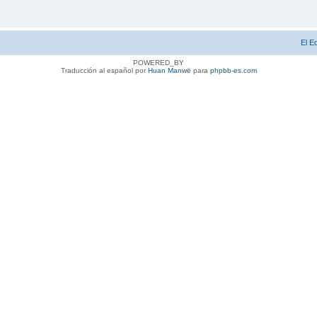
El E
POWERED_BY
Traducción al español por
Huan Manwë
para
phpbb-es.com