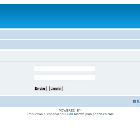
El E
POWERED_BY
Traducción al español por
Huan Manwë
para
phpbb-es.com