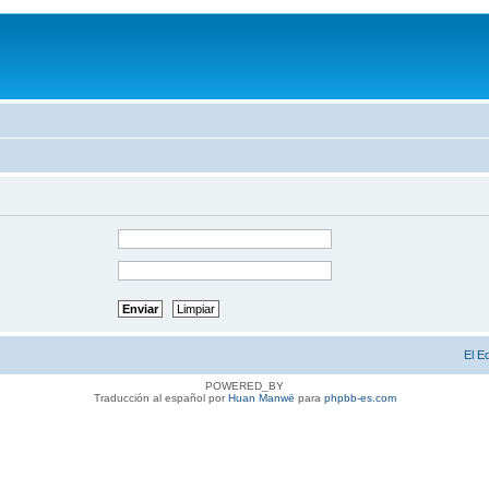
El E
POWERED_BY
Traducción al español por
Huan Manwë
para
phpbb-es.com