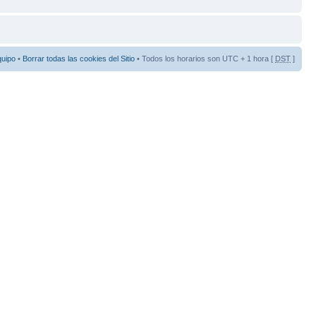
quipo
•
Borrar todas las cookies del Sitio
• Todos los horarios son UTC + 1 hora [
DST
]