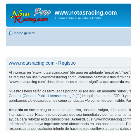
www.notasracing.com
Tu foro sobre el mundo del motor
Índice general
www.notasracing.com - Registro
Al ingresar en "www.notasracing.com" (de aquí en adelante "nosotros", "nos", 
se registre y/o use "www.notasracing.com". Podemos cambiar estos términos 
"www.notasracing.com" después de esos cambios significa que
acuerda
esta
Nuestros foros están desarrollados por phpBB (de aquí en adelante "ellos", 
General (General Public License en inglés)
" (de aquí en adelante "GPL") y 
aprobamos y/o desaprobamos como conductas y/o contenido permisible. Para
Acuerda
no enviar ningun contenido abusivo, obsceno, vulgar, difamatorio, 
Internacionales. Hacer eso provocará que sea inmediata y permanentemente ex
ayuda para reforzar estas condiciones.
Acuerda
que "www.notasracing.com" t
información que haya ingresado será almacenada en una base de datos. Dado
responsables por cualquier intento de hacking que conlleve a que los dato