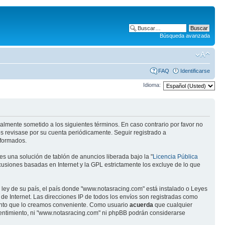
Búsqueda avanzada
FAQ
Identificarse
Idioma:
almente sometido a los siguientes términos. En caso contrario por favor no
s revisase por su cuenta periódicamente. Seguir registrado a
eformados.
s una solución de tablón de anuncios liberada bajo la "
Licencia Pública
scusiones basadas en Internet y la GPL estrictamente los excluye de lo que
 ley de su país, el país donde "www.notasracing.com" está instalado o Leyes
e Internet. Las direcciones IP de todos los envíos son registradas como
mento que lo creamos conveniente. Como usuario
acuerda
que cualquier
entimiento, ni "www.notasracing.com" ni phpBB podrán considerarse