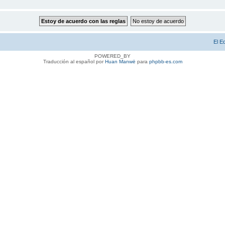
El E
POWERED_BY
Traducción al español por
Huan Manwë
para
phpbb-es.com