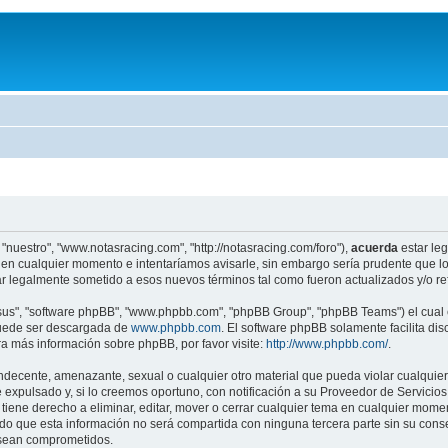
"nuestro", "www.notasracing.com", "http://notasracing.com/foro"),
acuerda
estar leg
en cualquier momento e intentaríamos avisarle, sin embargo sería prudente que lo
r legalmente sometido a esos nuevos términos tal como fueron actualizados y/o r
"sus", "software phpBB", "www.phpbb.com", "phpBB Group", "phpBB Teams") el cual e
puede ser descargada de
www.phpbb.com
. El software phpBB solamente facilita di
 más información sobre phpBB, por favor visite:
http://www.phpbb.com/
.
indecente, amenazante, sexual o cualquier otro material que pueda violar cualquier
pulsado y, si lo creemos oportuno, con notificación a su Proveedor de Servicios d
iene derecho a eliminar, editar, mover o cerrar cualquier tema en cualquier mo
 que esta información no será compartida con ninguna tercera parte sin su cons
s sean comprometidos.