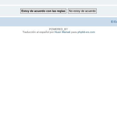
El E
POWERED_BY
Traducción al español por
Huan Manwë
para
phpbb-es.com