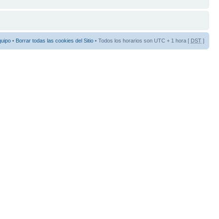
quipo
•
Borrar todas las cookies del Sitio
• Todos los horarios son UTC + 1 hora [
DST
]