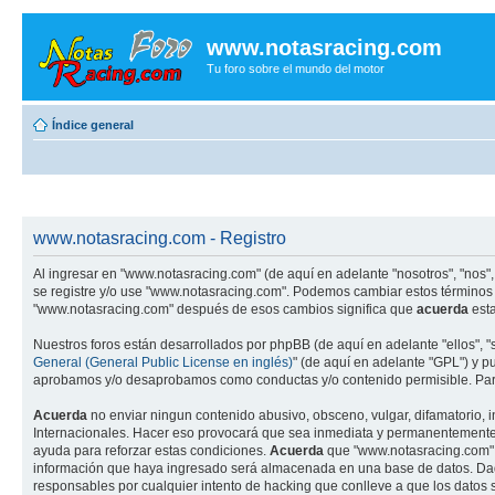
www.notasracing.com
Tu foro sobre el mundo del motor
Índice general
www.notasracing.com - Registro
Al ingresar en "www.notasracing.com" (de aquí en adelante "nosotros", "nos", 
se registre y/o use "www.notasracing.com". Podemos cambiar estos términos 
"www.notasracing.com" después de esos cambios significa que
acuerda
esta
Nuestros foros están desarrollados por phpBB (de aquí en adelante "ellos", 
General (General Public License en inglés)
" (de aquí en adelante "GPL") y 
aprobamos y/o desaprobamos como conductas y/o contenido permisible. Para
Acuerda
no enviar ningun contenido abusivo, obsceno, vulgar, difamatorio, 
Internacionales. Hacer eso provocará que sea inmediata y permanentemente ex
ayuda para reforzar estas condiciones.
Acuerda
que "www.notasracing.com" t
información que haya ingresado será almacenada en una base de datos. Dado
responsables por cualquier intento de hacking que conlleve a que los dato