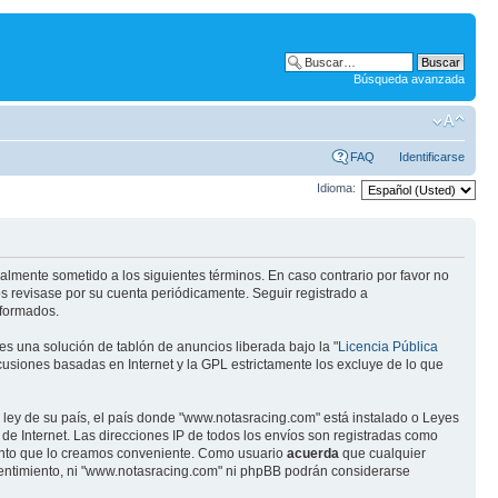
Búsqueda avanzada
FAQ
Identificarse
Idioma:
almente sometido a los siguientes términos. En caso contrario por favor no
s revisase por su cuenta periódicamente. Seguir registrado a
eformados.
s una solución de tablón de anuncios liberada bajo la "
Licencia Pública
scusiones basadas en Internet y la GPL estrictamente los excluye de lo que
 ley de su país, el país donde "www.notasracing.com" está instalado o Leyes
e Internet. Las direcciones IP de todos los envíos son registradas como
mento que lo creamos conveniente. Como usuario
acuerda
que cualquier
entimiento, ni "www.notasracing.com" ni phpBB podrán considerarse