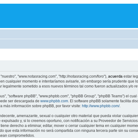
"nuestro", "www.notasracing.com", "http://notasracing.com/foro"),
acuerda
estar leg
en cualquier momento e intentaríamos avisarle, sin embargo sería prudente que lo
r legalmente sometido a esos nuevos términos tal como fueron actualizados y/o r
"sus", "software phpBB", "www.phpbb.com", "phpBB Group", "phpBB Teams") el cual e
puede ser descargada de
www.phpbb.com
. El software phpBB solamente facilita di
 más información sobre phpBB, por favor visite:
http://www.phpbb.com/
.
indecente, amenazante, sexual o cualquier otro material que pueda violar cualquier
pulsado y, si lo creemos oportuno, con notificación a su Proveedor de Servicios d
iene derecho a eliminar, editar, mover o cerrar cualquier tema en cualquier mo
 que esta información no será compartida con ninguna tercera parte sin su cons
s sean comprometidos.