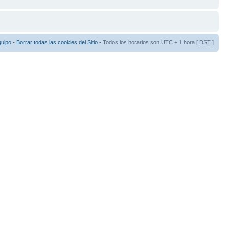
quipo
•
Borrar todas las cookies del Sitio
• Todos los horarios son UTC + 1 hora [
DST
]