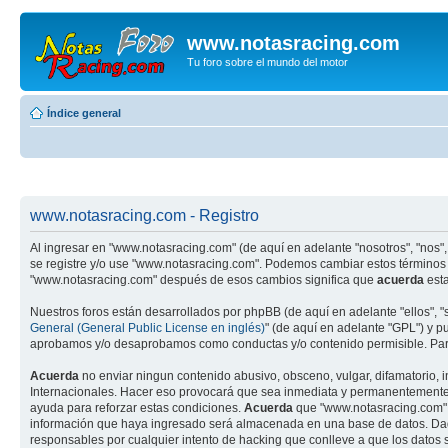
www.notasracing.com
Tu foro sobre el mundo del motor
Índice general
www.notasracing.com - Registro
Al ingresar en "www.notasracing.com" (de aquí en adelante "nosotros", "nos", 
se registre y/o use "www.notasracing.com". Podemos cambiar estos términos 
"www.notasracing.com" después de esos cambios significa que
acuerda
esta
Nuestros foros están desarrollados por phpBB (de aquí en adelante "ellos", 
General (General Public License en inglés)
" (de aquí en adelante "GPL") y 
aprobamos y/o desaprobamos como conductas y/o contenido permisible. Para
Acuerda
no enviar ningun contenido abusivo, obsceno, vulgar, difamatorio, 
Internacionales. Hacer eso provocará que sea inmediata y permanentemente ex
ayuda para reforzar estas condiciones.
Acuerda
que "www.notasracing.com" t
información que haya ingresado será almacenada en una base de datos. Dado
responsables por cualquier intento de hacking que conlleve a que los dato