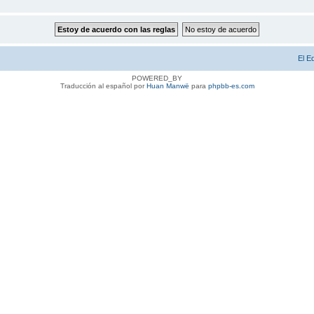
El E
POWERED_BY
Traducción al español por
Huan Manwë
para
phpbb-es.com