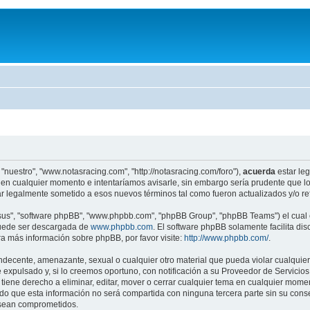
"nuestro", "www.notasracing.com", "http://notasracing.com/foro"),
acuerda
estar leg
en cualquier momento e intentaríamos avisarle, sin embargo sería prudente que lo
r legalmente sometido a esos nuevos términos tal como fueron actualizados y/o r
"sus", "software phpBB", "www.phpbb.com", "phpBB Group", "phpBB Teams") el cual e
puede ser descargada de
www.phpbb.com
. El software phpBB solamente facilita di
 más información sobre phpBB, por favor visite:
http://www.phpbb.com/
.
indecente, amenazante, sexual o cualquier otro material que pueda violar cualquier
pulsado y, si lo creemos oportuno, con notificación a su Proveedor de Servicios d
iene derecho a eliminar, editar, mover o cerrar cualquier tema en cualquier mo
 que esta información no será compartida con ninguna tercera parte sin su cons
s sean comprometidos.