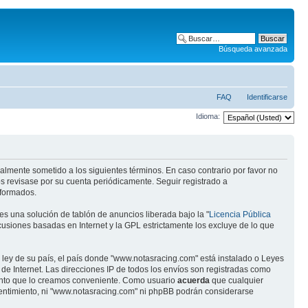
Búsqueda avanzada
FAQ
Identificarse
Idioma:
almente sometido a los siguientes términos. En caso contrario por favor no
s revisase por su cuenta periódicamente. Seguir registrado a
eformados.
s una solución de tablón de anuncios liberada bajo la "
Licencia Pública
scusiones basadas en Internet y la GPL estrictamente los excluye de lo que
 ley de su país, el país donde "www.notasracing.com" está instalado o Leyes
e Internet. Las direcciones IP de todos los envíos son registradas como
mento que lo creamos conveniente. Como usuario
acuerda
que cualquier
entimiento, ni "www.notasracing.com" ni phpBB podrán considerarse