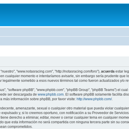
"nuestro", "www.notasracing.com", "http://notasracing.com/foro"),
acuerda
estar leg
en cualquier momento e intentaríamos avisarle, sin embargo sería prudente que lo
r legalmente sometido a esos nuevos términos tal como fueron actualizados y/o r
"sus", "software phpBB", "www.phpbb.com", "phpBB Group", "phpBB Teams") el cual e
puede ser descargada de
www.phpbb.com
. El software phpBB solamente facilita di
 más información sobre phpBB, por favor visite:
http://www.phpbb.com/
.
indecente, amenazante, sexual o cualquier otro material que pueda violar cualquier
pulsado y, si lo creemos oportuno, con notificación a su Proveedor de Servicios d
iene derecho a eliminar, editar, mover o cerrar cualquier tema en cualquier mo
 que esta información no será compartida con ninguna tercera parte sin su cons
s sean comprometidos.