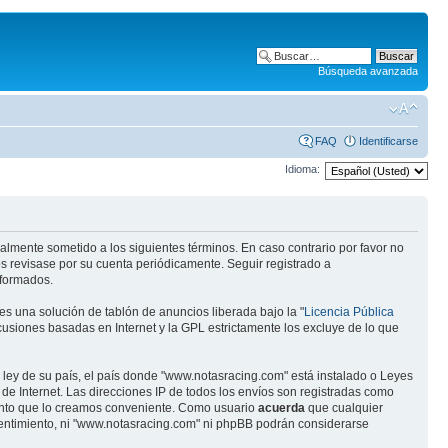
Búsqueda avanzada
FAQ
Identificarse
Idioma:
almente sometido a los siguientes términos. En caso contrario por favor no
s revisase por su cuenta periódicamente. Seguir registrado a
eformados.
s una solución de tablón de anuncios liberada bajo la "
Licencia Pública
scusiones basadas en Internet y la GPL estrictamente los excluye de lo que
 ley de su país, el país donde "www.notasracing.com" está instalado o Leyes
e Internet. Las direcciones IP de todos los envíos son registradas como
mento que lo creamos conveniente. Como usuario
acuerda
que cualquier
entimiento, ni "www.notasracing.com" ni phpBB podrán considerarse