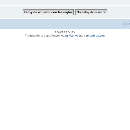
El E
POWERED_BY
Traducción al español por
Huan Manwë
para
phpbb-es.com