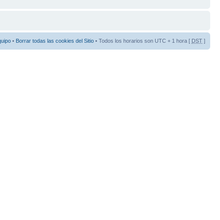
quipo
•
Borrar todas las cookies del Sitio
• Todos los horarios son UTC + 1 hora [
DST
]