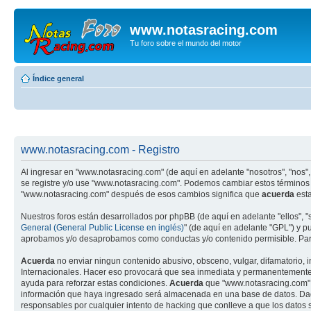
www.notasracing.com
Tu foro sobre el mundo del motor
Índice general
www.notasracing.com - Registro
Al ingresar en "www.notasracing.com" (de aquí en adelante "nosotros", "nos", 
se registre y/o use "www.notasracing.com". Podemos cambiar estos términos 
"www.notasracing.com" después de esos cambios significa que
acuerda
esta
Nuestros foros están desarrollados por phpBB (de aquí en adelante "ellos", 
General (General Public License en inglés)
" (de aquí en adelante "GPL") y 
aprobamos y/o desaprobamos como conductas y/o contenido permisible. Para
Acuerda
no enviar ningun contenido abusivo, obsceno, vulgar, difamatorio, 
Internacionales. Hacer eso provocará que sea inmediata y permanentemente ex
ayuda para reforzar estas condiciones.
Acuerda
que "www.notasracing.com" t
información que haya ingresado será almacenada en una base de datos. Dado
responsables por cualquier intento de hacking que conlleve a que los dato