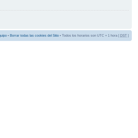
quipo
•
Borrar todas las cookies del Sitio
• Todos los horarios son UTC + 1 hora [
DST
]