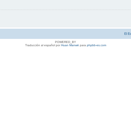
El E
POWERED_BY
Traducción al español por
Huan Manwë
para
phpbb-es.com