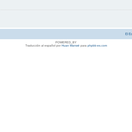
El E
POWERED_BY
Traducción al español por
Huan Manwë
para
phpbb-es.com