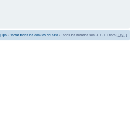
quipo
•
Borrar todas las cookies del Sitio
• Todos los horarios son UTC + 1 hora [
DST
]