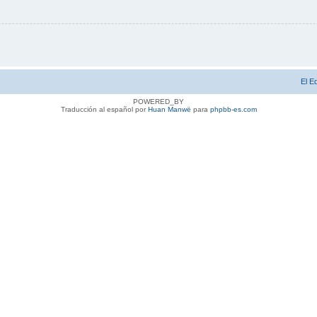
El E
POWERED_BY
Traducción al español por
Huan Manwë
para
phpbb-es.com