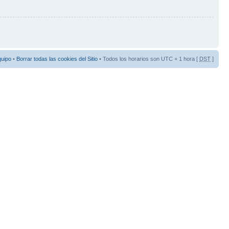
quipo
•
Borrar todas las cookies del Sitio
• Todos los horarios son UTC + 1 hora [
DST
]