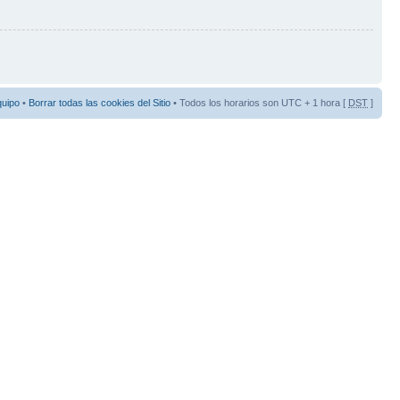
quipo
•
Borrar todas las cookies del Sitio
• Todos los horarios son UTC + 1 hora [
DST
]