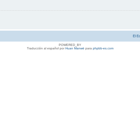
El E
POWERED_BY
Traducción al español por
Huan Manwë
para
phpbb-es.com