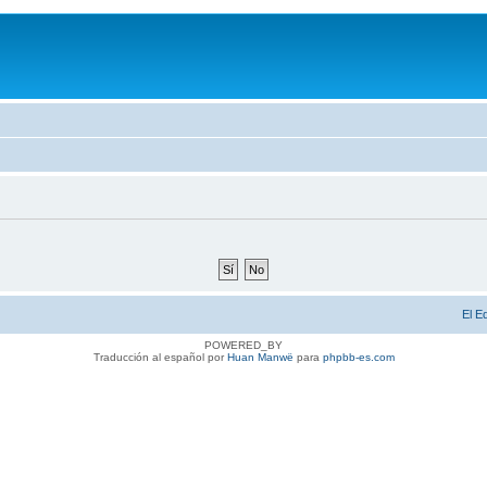
El E
POWERED_BY
Traducción al español por
Huan Manwë
para
phpbb-es.com