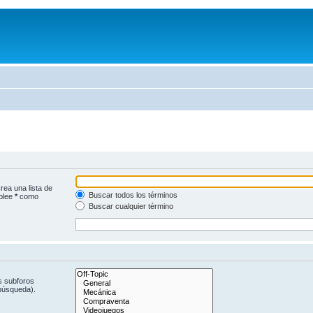
rea una lista de
Buscar todos los términos
mplee
*
como
Buscar cualquier término
s subforos
 búsqueda).