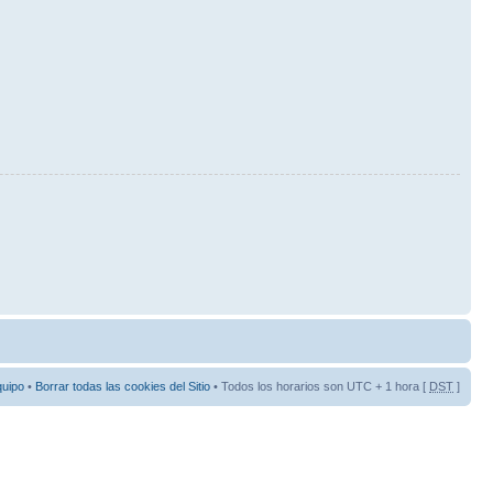
quipo
•
Borrar todas las cookies del Sitio
• Todos los horarios son UTC + 1 hora [
DST
]