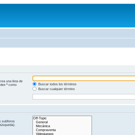
rea una lista de
Buscar todos los términos
mplee
*
como
Buscar cualquier término
s subforos
 búsqueda).