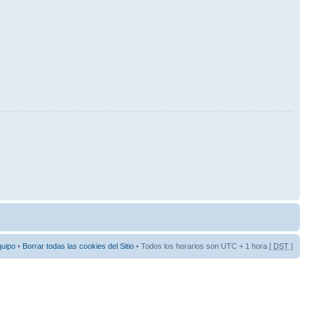
quipo
•
Borrar todas las cookies del Sitio
• Todos los horarios son UTC + 1 hora [
DST
]