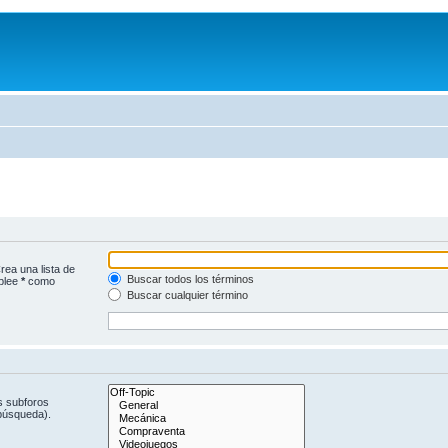
rea una lista de
Buscar todos los términos
mplee
*
como
Buscar cualquier término
s subforos
 búsqueda).