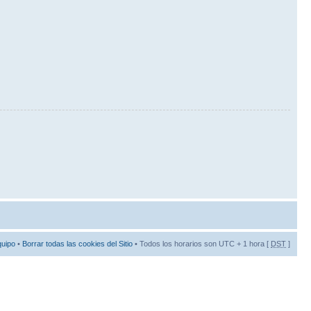
quipo
•
Borrar todas las cookies del Sitio
• Todos los horarios son UTC + 1 hora [
DST
]