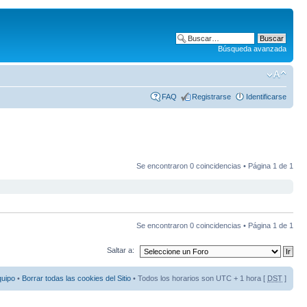
Búsqueda avanzada
FAQ
Registrarse
Identificarse
Se encontraron 0 coincidencias • Página
1
de
1
Se encontraron 0 coincidencias • Página
1
de
1
Saltar a:
quipo
•
Borrar todas las cookies del Sitio
• Todos los horarios son UTC + 1 hora [
DST
]