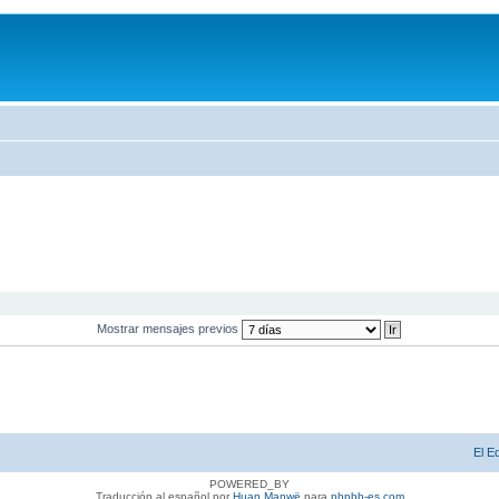
Mostrar mensajes previos
El E
POWERED_BY
Traducción al español por
Huan Manwë
para
phpbb-es.com