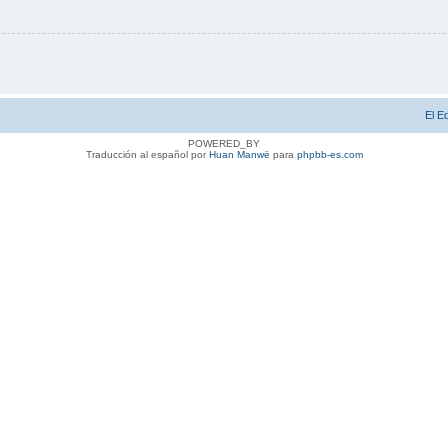
El E
POWERED_BY
Traducción al español por
Huan Manwë
para
phpbb-es.com