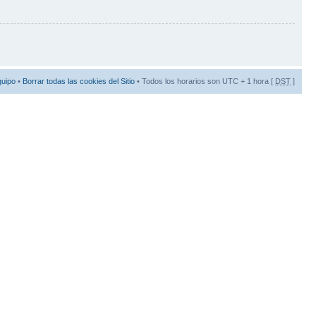
quipo
•
Borrar todas las cookies del Sitio
• Todos los horarios son UTC + 1 hora [
DST
]