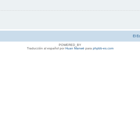
El E
POWERED_BY
Traducción al español por
Huan Manwë
para
phpbb-es.com