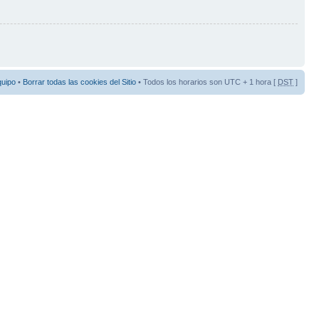
quipo
•
Borrar todas las cookies del Sitio
• Todos los horarios son UTC + 1 hora [
DST
]