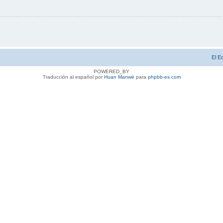
El E
POWERED_BY
Traducción al español por
Huan Manwë
para
phpbb-es.com