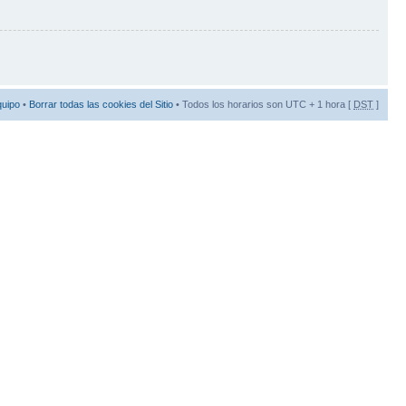
quipo
•
Borrar todas las cookies del Sitio
• Todos los horarios son UTC + 1 hora [
DST
]