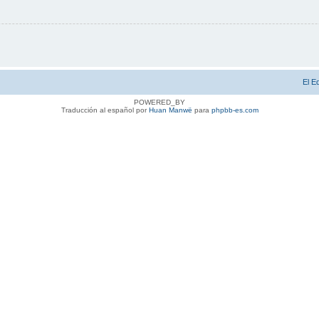
El E
POWERED_BY
Traducción al español por
Huan Manwë
para
phpbb-es.com