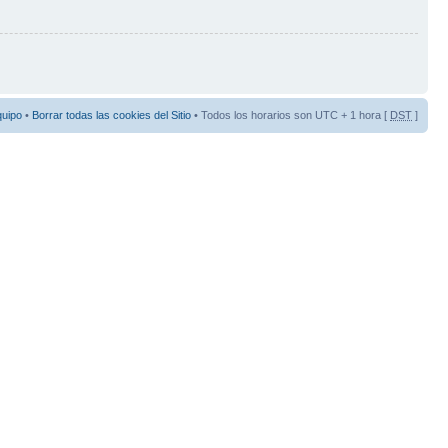
quipo
•
Borrar todas las cookies del Sitio
• Todos los horarios son UTC + 1 hora [
DST
]