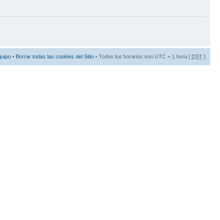
quipo
•
Borrar todas las cookies del Sitio
• Todos los horarios son UTC + 1 hora [
DST
]