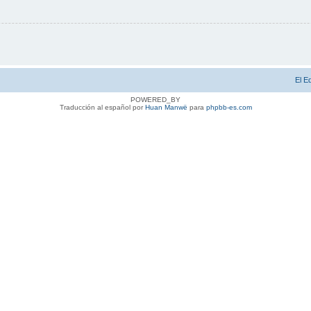
El E
POWERED_BY
Traducción al español por
Huan Manwë
para
phpbb-es.com