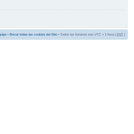
quipo
•
Borrar todas las cookies del Sitio
• Todos los horarios son UTC + 1 hora [
DST
]