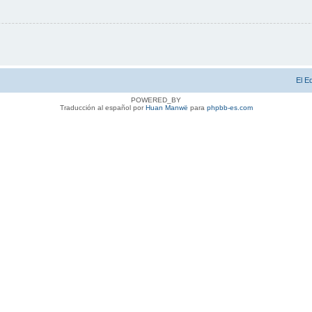
El E
POWERED_BY
Traducción al español por
Huan Manwë
para
phpbb-es.com