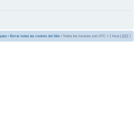
quipo
•
Borrar todas las cookies del Sitio
• Todos los horarios son UTC + 1 hora [
DST
]