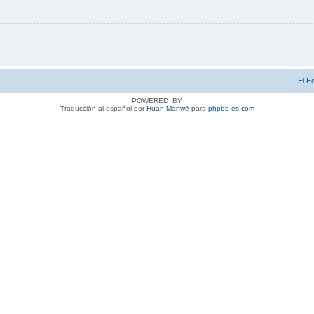
El E
POWERED_BY
Traducción al español por
Huan Manwë
para
phpbb-es.com