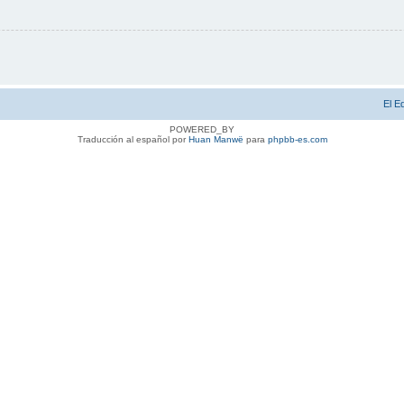
El E
POWERED_BY
Traducción al español por
Huan Manwë
para
phpbb-es.com