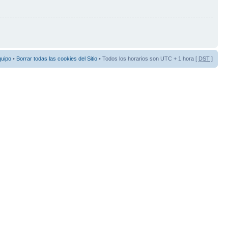
quipo
•
Borrar todas las cookies del Sitio
• Todos los horarios son UTC + 1 hora [
DST
]