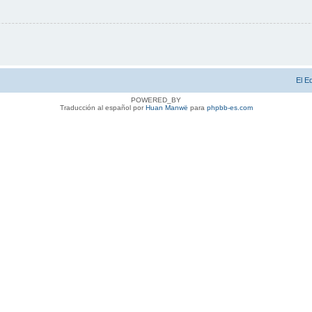
El E
POWERED_BY
Traducción al español por
Huan Manwë
para
phpbb-es.com