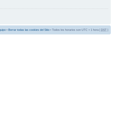
quipo
•
Borrar todas las cookies del Sitio
• Todos los horarios son UTC + 1 hora [
DST
]