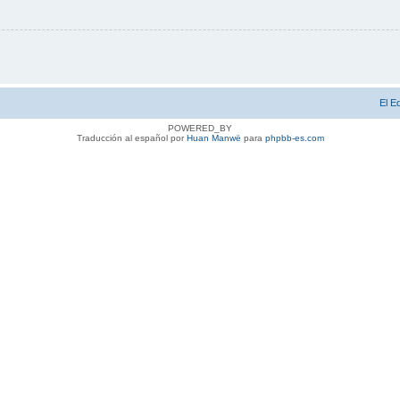
El E
POWERED_BY
Traducción al español por
Huan Manwë
para
phpbb-es.com