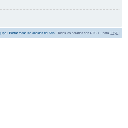
quipo
•
Borrar todas las cookies del Sitio
• Todos los horarios son UTC + 1 hora [
DST
]