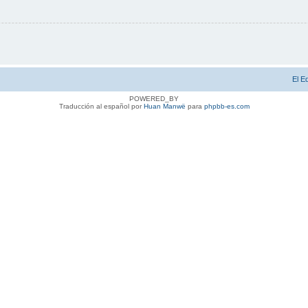
El E
POWERED_BY
Traducción al español por
Huan Manwë
para
phpbb-es.com