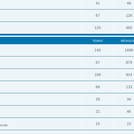
41
48
67
126
120
465
TEMAS
MENSAJ
140
1699
67
879
108
924
66
133
28
34
21
46
15
15
nozcan