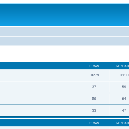
TEMAS
MENSAJ
10279
1661
37
59
59
94
33
47
TEMAS
MENSAJ