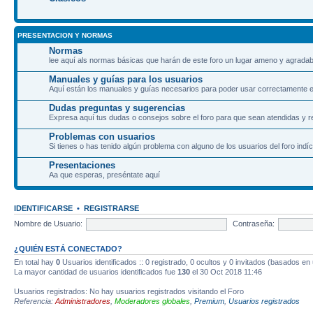
PRESENTACION Y NORMAS
Normas
lee aquí als normas básicas que harán de este foro un lugar ameno y agradab
Manuales y guías para los usuarios
Aquí están los manuales y guías necesarios para poder usar correctamente el
Dudas preguntas y sugerencias
Expresa aquí tus dudas o consejos sobre el foro para que sean atendidas y r
Problemas con usuarios
Si tienes o has tenido algún problema con alguno de los usuarios del foro indíc
Presentaciones
Aa que esperas, preséntate aquí
IDENTIFICARSE
•
REGISTRARSE
Nombre de Usuario:
Contraseña:
¿QUIÉN ESTÁ CONECTADO?
En total hay
0
Usuarios identificados :: 0 registrado, 0 ocultos y 0 invitados (basados en
La mayor cantidad de usuarios identificados fue
130
el 30 Oct 2018 11:46
Usuarios registrados: No hay usuarios registrados visitando el Foro
Referencia:
Administradores
,
Moderadores globales
,
Premium
,
Usuarios registrados