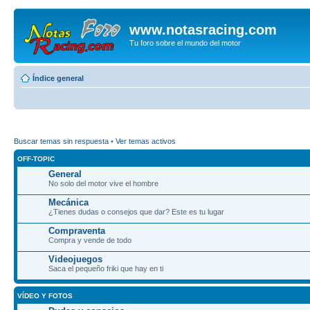
www.notasracing.com
Tu foro sobre el mundo del motor
Índice general
Buscar temas sin respuesta
•
Ver temas activos
OFF-TOPIC
General
No solo del motor vive el hombre
Mecánica
¿Tienes dudas o consejos que dar? Este es tu lugar
Compraventa
Compra y vende de todo
Videojuegos
Saca el pequeño friki que hay en ti
VÍDEO Y FOTOS