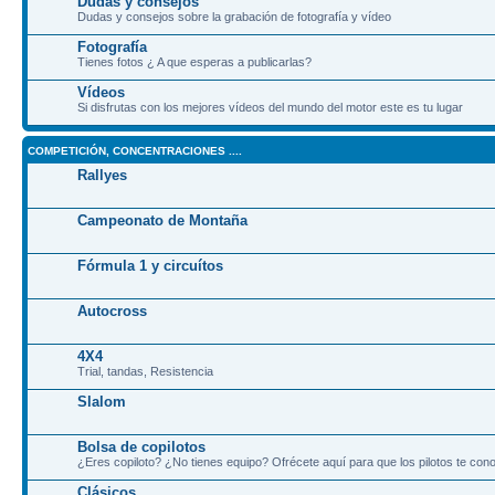
Dudas y consejos
Dudas y consejos sobre la grabación de fotografía y vídeo
Fotografía
Tienes fotos ¿ A que esperas a publicarlas?
Vídeos
Si disfrutas con los mejores vídeos del mundo del motor este es tu lugar
COMPETICIÓN, CONCENTRACIONES ....
Rallyes
Campeonato de Montaña
Fórmula 1 y circuítos
Autocross
4X4
Trial, tandas, Resistencia
Slalom
Bolsa de copilotos
¿Eres copiloto? ¿No tienes equipo? Ofrécete aquí para que los pilotos te co
Clásicos