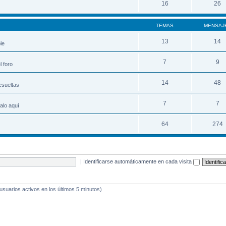
16
26
TEMAS
MENSAJ
13
14
le
7
9
 foro
14
48
esueltas
7
7
alo aquí
64
274
|
Identificarse automáticamente en cada visita
 usuarios activos en los últimos 5 minutos)