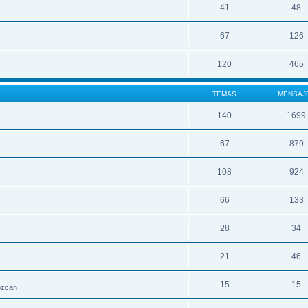
41
48
67
126
120
465
TEMAS
MENSAJ
140
1699
67
879
108
924
66
133
28
34
21
46
15
15
nozcan