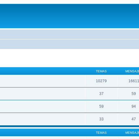
TEMAS
MENSAJ
10279
1661
37
59
59
94
33
47
TEMAS
MENSAJ