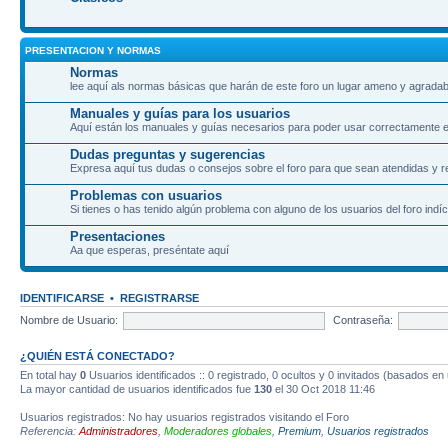
PRESENTACION Y NORMAS
Normas
lee aquí als normas básicas que harán de este foro un lugar ameno y agradab
Manuales y guías para los usuarios
Aquí están los manuales y guías necesarios para poder usar correctamente el
Dudas preguntas y sugerencias
Expresa aquí tus dudas o consejos sobre el foro para que sean atendidas y r
Problemas con usuarios
Si tienes o has tenido algún problema con alguno de los usuarios del foro indíc
Presentaciones
Aa que esperas, preséntate aquí
IDENTIFICARSE
•
REGISTRARSE
Nombre de Usuario:
Contraseña:
¿QUIÉN ESTÁ CONECTADO?
En total hay
0
Usuarios identificados :: 0 registrado, 0 ocultos y 0 invitados (basados en
La mayor cantidad de usuarios identificados fue
130
el 30 Oct 2018 11:46
Usuarios registrados: No hay usuarios registrados visitando el Foro
Referencia:
Administradores
,
Moderadores globales
,
Premium
,
Usuarios registrados