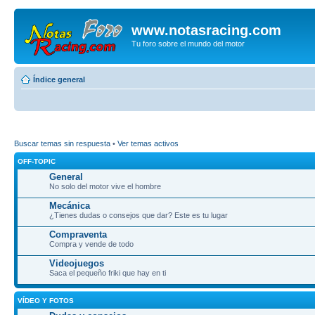
www.notasracing.com
Tu foro sobre el mundo del motor
Índice general
Buscar temas sin respuesta
•
Ver temas activos
OFF-TOPIC
General
No solo del motor vive el hombre
Mecánica
¿Tienes dudas o consejos que dar? Este es tu lugar
Compraventa
Compra y vende de todo
Videojuegos
Saca el pequeño friki que hay en ti
VÍDEO Y FOTOS