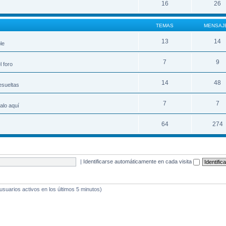
16
26
TEMAS
MENSAJ
13
14
le
7
9
 foro
14
48
esueltas
7
7
alo aquí
64
274
|
Identificarse automáticamente en cada visita
 usuarios activos en los últimos 5 minutos)