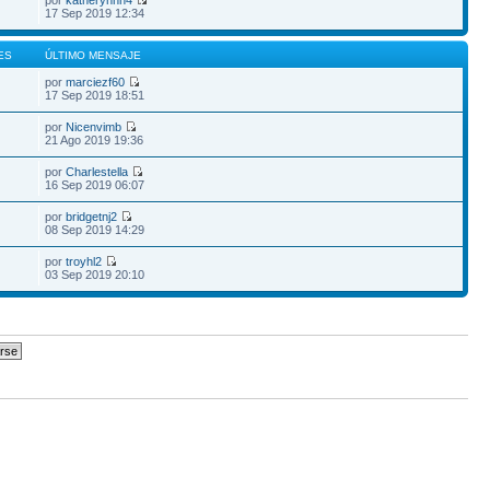
por
katherynnn4
17 Sep 2019 12:34
ES
ÚLTIMO MENSAJE
por
marciezf60
17 Sep 2019 18:51
por
Nicenvimb
21 Ago 2019 19:36
por
Charlestella
16 Sep 2019 06:07
por
bridgetnj2
08 Sep 2019 14:29
por
troyhl2
03 Sep 2019 20:10