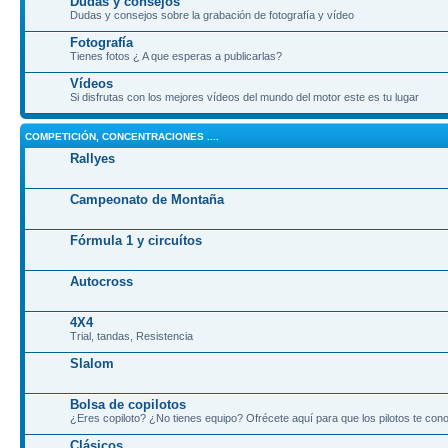
Dudas y consejos
Dudas y consejos sobre la grabación de fotografía y vídeo
Fotografía
Tienes fotos ¿ A que esperas a publicarlas?
Vídeos
Si disfrutas con los mejores vídeos del mundo del motor este es tu lugar
COMPETICIÓN, CONCENTRACIONES ....
Rallyes
Campeonato de Montaña
Fórmula 1 y circuítos
Autocross
4X4
Trial, tandas, Resistencia
Slalom
Bolsa de copilotos
¿Eres copiloto? ¿No tienes equipo? Ofrécete aquí para que los pilotos te co
Clásicos