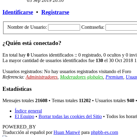
03 Sep 2019 20:10
Identificarse
•
Registrarse
Nombre de Usuario:
Contraseña:
¿Quién está conectado?
En total hay
0
Usuarios identificados :: 0 registrado, 0 ocultos y 0 inv
La mayor cantidad de usuarios identificados fue
130
el 30 Oct 2018 1
Usuarios registrados: No hay usuarios registrados visitando el Foro
Referencia:
Administradores
,
Moderadores globales
,
Premium
,
Usuar
Estadísticas
Mensajes totales
21608
• Temas totales
11202
• Usuarios totales
940
•
Índice general
El Equipo
•
Borrar todas las cookies del Sitio
• Todos los horar
POWERED_BY
Traducción al español por
Huan Manwë
para
phpbb-es.com