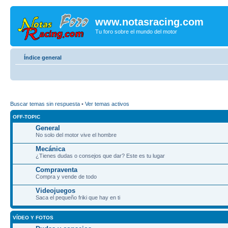
www.notasracing.com
Tu foro sobre el mundo del motor
Índice general
Buscar temas sin respuesta
•
Ver temas activos
OFF-TOPIC
General
No solo del motor vive el hombre
Mecánica
¿Tienes dudas o consejos que dar? Este es tu lugar
Compraventa
Compra y vende de todo
Videojuegos
Saca el pequeño friki que hay en ti
VÍDEO Y FOTOS