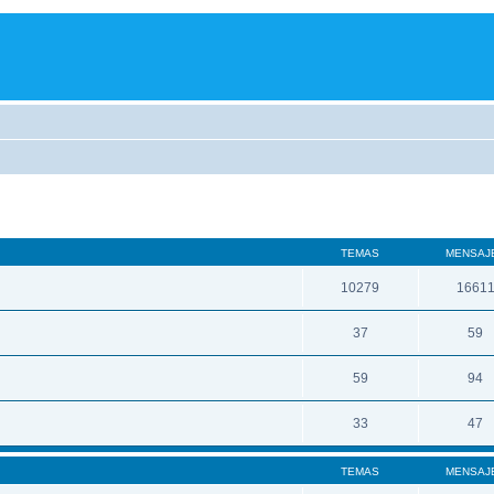
TEMAS
MENSAJ
10279
1661
37
59
59
94
33
47
TEMAS
MENSAJ