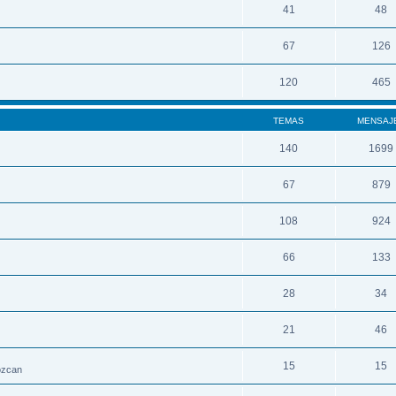
41
48
67
126
120
465
TEMAS
MENSAJ
140
1699
67
879
108
924
66
133
28
34
21
46
15
15
nozcan