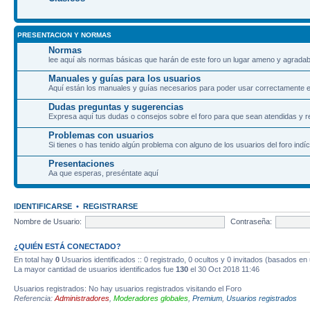
PRESENTACION Y NORMAS
Normas
lee aquí als normas básicas que harán de este foro un lugar ameno y agradab
Manuales y guías para los usuarios
Aquí están los manuales y guías necesarios para poder usar correctamente el
Dudas preguntas y sugerencias
Expresa aquí tus dudas o consejos sobre el foro para que sean atendidas y r
Problemas con usuarios
Si tienes o has tenido algún problema con alguno de los usuarios del foro indíc
Presentaciones
Aa que esperas, preséntate aquí
IDENTIFICARSE
•
REGISTRARSE
Nombre de Usuario:
Contraseña:
¿QUIÉN ESTÁ CONECTADO?
En total hay
0
Usuarios identificados :: 0 registrado, 0 ocultos y 0 invitados (basados en
La mayor cantidad de usuarios identificados fue
130
el 30 Oct 2018 11:46
Usuarios registrados: No hay usuarios registrados visitando el Foro
Referencia:
Administradores
,
Moderadores globales
,
Premium
,
Usuarios registrados