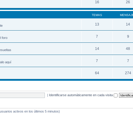
16
26
TEMAS
MENSAJ
13
14
le
7
9
 foro
14
48
esueltas
7
7
alo aquí
64
274
|
Identificarse automáticamente en cada visita
 usuarios activos en los últimos 5 minutos)