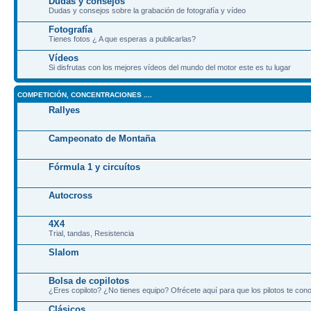
Dudas y consejos
Dudas y consejos sobre la grabación de fotografía y vídeo
Fotografía
Tienes fotos ¿ A que esperas a publicarlas?
Vídeos
Si disfrutas con los mejores vídeos del mundo del motor este es tu lugar
COMPETICIÓN, CONCENTRACIONES ....
Rallyes
Campeonato de Montaña
Fórmula 1 y circuítos
Autocross
4X4
Trial, tandas, Resistencia
Slalom
Bolsa de copilotos
¿Eres copiloto? ¿No tienes equipo? Ofrécete aquí para que los pilotos te co
Clásicos