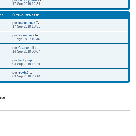
por
katherynnn4
17 Sep 2019 12:34
ES
ÚLTIMO MENSAJE
por
marciezf60
17 Sep 2019 18:51
por
Nicenvimb
21 Ago 2019 19:36
por
Charlestella
16 Sep 2019 06:07
por
bridgetnj2
08 Sep 2019 14:29
por
troyhl2
03 Sep 2019 20:10