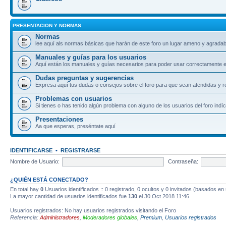
PRESENTACION Y NORMAS
Normas
lee aquí als normas básicas que harán de este foro un lugar ameno y agradab
Manuales y guías para los usuarios
Aquí están los manuales y guías necesarios para poder usar correctamente el
Dudas preguntas y sugerencias
Expresa aquí tus dudas o consejos sobre el foro para que sean atendidas y r
Problemas con usuarios
Si tienes o has tenido algún problema con alguno de los usuarios del foro indíc
Presentaciones
Aa que esperas, preséntate aquí
IDENTIFICARSE
•
REGISTRARSE
Nombre de Usuario:
Contraseña:
¿QUIÉN ESTÁ CONECTADO?
En total hay
0
Usuarios identificados :: 0 registrado, 0 ocultos y 0 invitados (basados en
La mayor cantidad de usuarios identificados fue
130
el 30 Oct 2018 11:46
Usuarios registrados: No hay usuarios registrados visitando el Foro
Referencia:
Administradores
,
Moderadores globales
,
Premium
,
Usuarios registrados