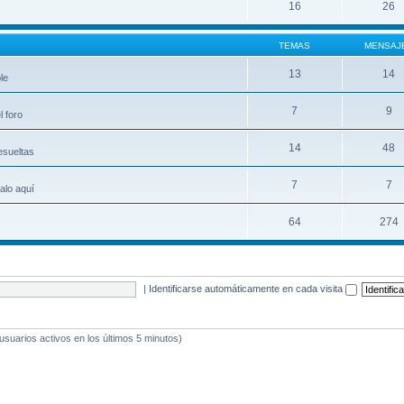
16
26
TEMAS
MENSAJ
13
14
le
7
9
 foro
14
48
esueltas
7
7
alo aquí
64
274
|
Identificarse automáticamente en cada visita
 usuarios activos en los últimos 5 minutos)