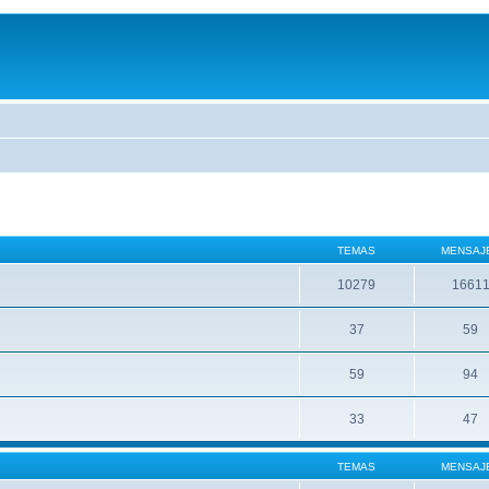
TEMAS
MENSAJ
10279
1661
37
59
59
94
33
47
TEMAS
MENSAJ