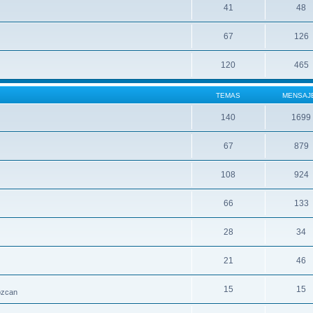
41
48
67
126
120
465
TEMAS
MENSAJ
140
1699
67
879
108
924
66
133
28
34
21
46
15
15
nozcan