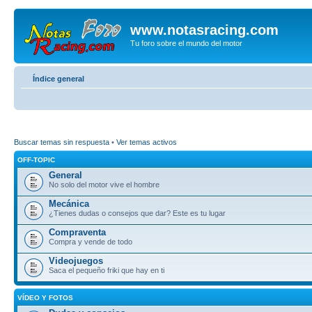
www.notasracing.com
Tu foro sobre el mundo del motor
Índice general
Buscar temas sin respuesta
•
Ver temas activos
OFF-TOPIC
General
No solo del motor vive el hombre
Mecánica
¿Tienes dudas o consejos que dar? Este es tu lugar
Compraventa
Compra y vende de todo
Videojuegos
Saca el pequeño friki que hay en ti
VÍDEO Y FOTOS