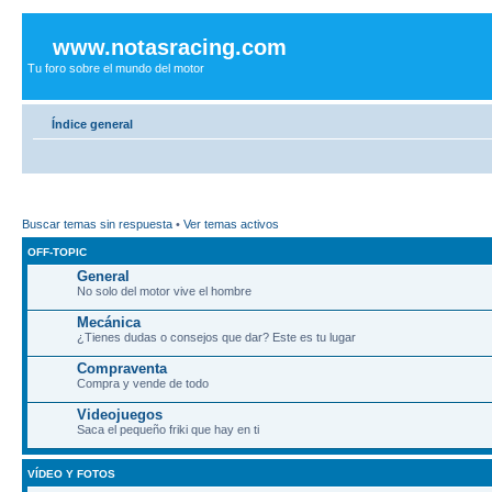
www.notasracing.com
Tu foro sobre el mundo del motor
Índice general
Buscar temas sin respuesta
•
Ver temas activos
OFF-TOPIC
General
No solo del motor vive el hombre
Mecánica
¿Tienes dudas o consejos que dar? Este es tu lugar
Compraventa
Compra y vende de todo
Videojuegos
Saca el pequeño friki que hay en ti
VÍDEO Y FOTOS