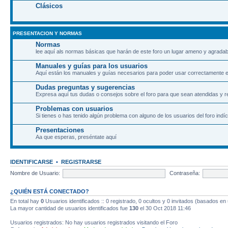
Clásicos
PRESENTACION Y NORMAS
Normas
lee aquí als normas básicas que harán de este foro un lugar ameno y agradab
Manuales y guías para los usuarios
Aquí están los manuales y guías necesarios para poder usar correctamente el
Dudas preguntas y sugerencias
Expresa aquí tus dudas o consejos sobre el foro para que sean atendidas y r
Problemas con usuarios
Si tienes o has tenido algún problema con alguno de los usuarios del foro indíc
Presentaciones
Aa que esperas, preséntate aquí
IDENTIFICARSE
•
REGISTRARSE
Nombre de Usuario:
Contraseña:
¿QUIÉN ESTÁ CONECTADO?
En total hay
0
Usuarios identificados :: 0 registrado, 0 ocultos y 0 invitados (basados en
La mayor cantidad de usuarios identificados fue
130
el 30 Oct 2018 11:46
Usuarios registrados: No hay usuarios registrados visitando el Foro