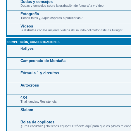
Dudas y consejos
Dudas y consejos sobre la grabación de fotografía y vídeo
Fotografía
Tienes fotos ¿ A que esperas a publicarlas?
Vídeos
Si disfrutas con los mejores vídeos del mundo del motor este es tu lugar
COMPETICIÓN, CONCENTRACIONES ....
Rallyes
Campeonato de Montaña
Fórmula 1 y circuítos
Autocross
4X4
Trial, tandas, Resistencia
Slalom
Bolsa de copilotos
¿Eres copiloto? ¿No tienes equipo? Ofrécete aquí para que los pilotos te co