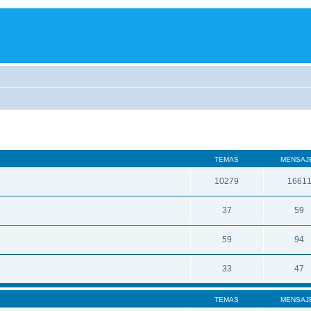
TEMAS
MENSAJ
10279
1661
37
59
59
94
33
47
TEMAS
MENSAJ