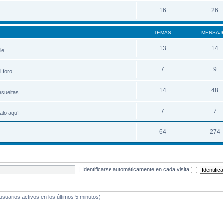
16
26
TEMAS
MENSAJ
13
14
le
7
9
 foro
14
48
esueltas
7
7
alo aquí
64
274
|
Identificarse automáticamente en cada visita
 usuarios activos en los últimos 5 minutos)