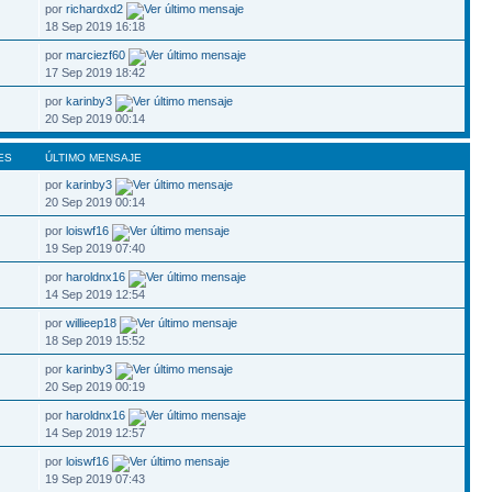
por
richardxd2
18 Sep 2019 16:18
por
marciezf60
17 Sep 2019 18:42
por
karinby3
20 Sep 2019 00:14
ES
ÚLTIMO MENSAJE
por
karinby3
20 Sep 2019 00:14
por
loiswf16
19 Sep 2019 07:40
por
haroldnx16
14 Sep 2019 12:54
por
willieep18
18 Sep 2019 15:52
por
karinby3
20 Sep 2019 00:19
por
haroldnx16
14 Sep 2019 12:57
por
loiswf16
19 Sep 2019 07:43