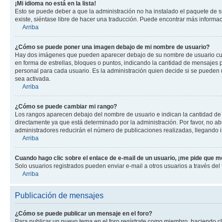
¡Mi idioma no está en la lista!
Esto se puede deber a que la administración no ha instalado el paquete de su
existe, siéntase libre de hacer una traducción. Puede encontrar más informació
Arriba
¿Cómo se puede poner una imagen debajo de mi nombre de usuario?
Hay dos imágenes que pueden aparecer debajo de su nombre de usuario cuando
en forma de estrellas, bloques o puntos, indicando la cantidad de mensajes
personal para cada usuario. Es la administración quien decide si se pueden
sea activada.
Arriba
¿Cómo se puede cambiar mi rango?
Los rangos aparecen debajo del nombre de usuario e indican la cantidad de p
directamente ya que está determinado por la administración. Por favor, no ab
administradores reducirán el número de publicaciones realizadas, llegando i
Arriba
Cuando hago clic sobre el enlace de e-mail de un usuario, ¡me pide que me
Solo usuarios registrados pueden enviar e-mail a otros usuarios a través del f
Arriba
Publicación de mensajes
¿Cómo se puede publicar un mensaje en el foro?
Para publicar un nuevo tema en el foro regístrate como miembro, haciendo cl