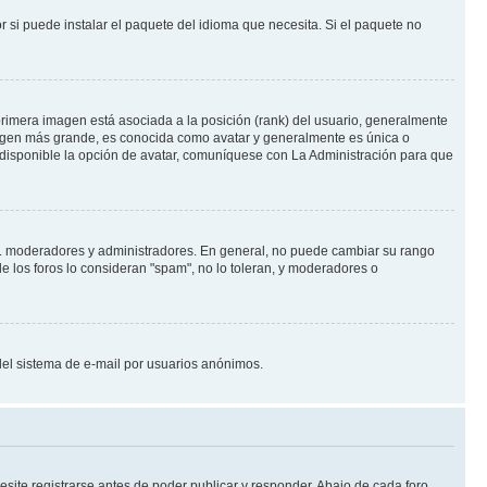
 si puede instalar el paquete del idioma que necesita. Si el paquete no
rimera imagen está asociada a la posición (rank) del usuario, generalmente
imagen más grande, es conocida como avatar y generalmente es única o
 disponible la opción de avatar, comuníquese con La Administración para que
e.j. moderadores y administradores. En general, no puede cambiar su rango
e los foros lo consideran "spam", no lo toleran, y moderadores o
o del sistema de e-mail por usuarios anónimos.
site registrarse antes de poder publicar y responder. Abajo de cada foro