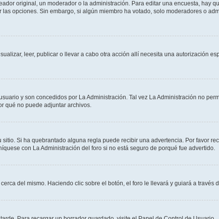
dor original, un moderador o la administración. Para editar una encuesta, hay que
ar las opciones. Sin embargo, si algún miembro ha votado, solo moderadores o admi
sualizar, leer, publicar o llevar a cabo otra acción allí necesita una autorizació
usuario y son concedidos por La Administración. Tal vez La Administración no permi
r qué no puede adjuntar archivos.
 sitio. Si ha quebrantado alguna regla puede recibir una advertencia. Por favor re
íquese con La Administración del foro si no está seguro de porqué fue advertido.
cerca del mismo. Haciendo clic sobre el botón, el foro le llevará y guiará a través 
arde. Para recargar un borrador guardado, visite el Panel de Control de Usuario.