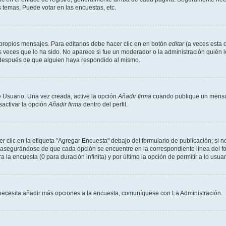
 temas, Puede votar en las encuestas, etc.
propios mensajes. Para editarlos debe hacer clic en en botón
editar
(a veces esta o
 veces que lo ha sido. No aparece si fue un moderador o la administración quién l
s después de que alguien haya respondido al mismo.
 Usuario. Una vez creada, active la opción
Añadir firma
cuando publique un mensaj
sactivar la opción
Añadir firma
dentro del perfil.
clic en la etiqueta "Agregar Encuesta" debajo del formulario de publicación; si no
, asegurándose de que cada opción se encuentre en la correspondiente línea del 
a la encuesta (0 para duración infinita) y por último la opción de permitir a lo usua
Si necesita añadir más opciones a la encuesta, comuníquese con La Administración.