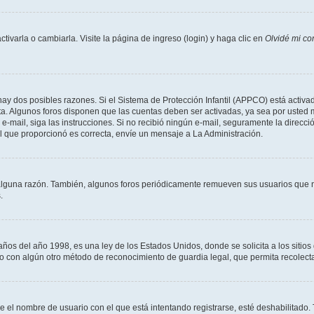
varla o cambiarla. Visite la página de ingreso (login) y haga clic en
Olvidé mi co
hay dos posibles razones. Si el Sistema de Protección Infantil (APPCO) está activad
ta. Algunos foros disponen que las cuentas deben ser activadas, ya sea por usted 
un e-mail, siga las instrucciones. Si no recibió ningún e-mail, seguramente la direc
ail que proporcionó es correcta, envíe un mensaje a La Administración.
alguna razón. También, algunos foros periódicamente remueven sus usuarios que n
.
 del año 1998, es una ley de los Estados Unidos, donde se solicita a los sitios de
es o con algún otro método de reconocimiento de guardia legal, que permita recolec
ue el nombre de usuario con el que está intentando registrarse, esté deshabilitado