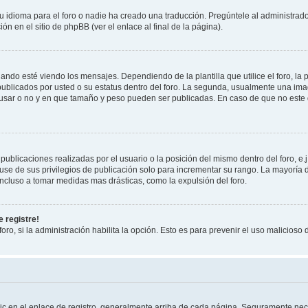
 idioma para el foro o nadie ha creado una traducción. Pregúntele al administrador
n en el sitio de phpBB (ver el enlace al final de la página).
 esté viendo los mensajes. Dependiendo de la plantilla que utilice el foro, la p
 publicados por usted o su estatus dentro del foro. La segunda, usualmente una 
 usar o no y en que tamaño y peso pueden ser publicadas. En caso de que no este
ublicaciones realizadas por el usuario o la posición del mismo dentro del foro, 
use de sus privilegios de publicación solo para incrementar su rango. La mayoría d
ncluso a tomar medidas mas drásticas, como la expulsión del foro.
 registre!
oro, si la administración habilita la opción. Esto es para prevenir el uso malicios
ic en el enlace de registro, generalmente arriba de cada página. Seguramente nece