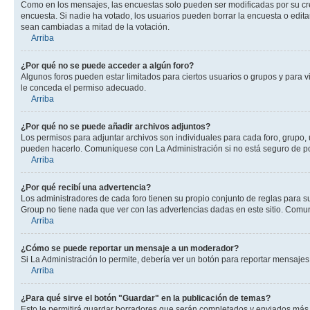
Como en los mensajes, las encuestas solo pueden ser modificadas por su crea
encuesta. Si nadie ha votado, los usuarios pueden borrar la encuesta o edit
sean cambiadas a mitad de la votación.
Arriba
¿Por qué no se puede acceder a algún foro?
Algunos foros pueden estar limitados para ciertos usuarios o grupos y para vi
le conceda el permiso adecuado.
Arriba
¿Por qué no se puede añadir archivos adjuntos?
Los permisos para adjuntar archivos son individuales para cada foro, grupo, 
pueden hacerlo. Comuníquese con La Administración si no está seguro de po
Arriba
¿Por qué recibí una advertencia?
Los administradores de cada foro tienen su propio conjunto de reglas para su
Group no tiene nada que ver con las advertencias dadas en este sitio. Comun
Arriba
¿Cómo se puede reportar un mensaje a un moderador?
Si La Administración lo permite, debería ver un botón para reportar mensajes 
Arriba
¿Para qué sirve el botón "Guardar" en la publicación de temas?
Esto le permitirá guardar borradores que serán completados y enviados más t