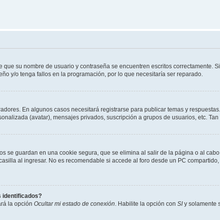
de que su nombre de usuario y contraseña se encuentren escritos correctamente. 
eño y/o tenga fallos en la programación, por lo que necesitaría ser reparado.
radores. En algunos casos necesitará registrarse para publicar temas y respuestas.
rsonalizada (avatar), mensajes privados, suscripción a grupos de usuarios, etc. T
os se guardan en una cookie segura, que se elimina al salir de la página o al cab
lla al ingresar. No es recomendable si accede al foro desde un PC compartido, e.j.
 identificados?
ará la opción
Ocultar mi estado de conexión
. Habilite la opción con
SI
y solamente s