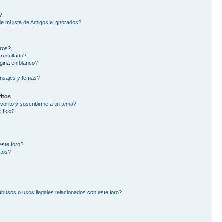
?
e mi lista de Amigos e Ignorados?
oros?
 resultado?
gina en blanco?
nsajes y temas?
itos
avorito y suscribirme a un tema?
ífico?
este foro?
ntos?
busos o usos ilegales relacionados con este foro?