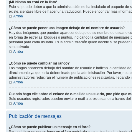
¡Mi idioma no está en la lista!
Esto se puede deber a que la administración no ha instalado el paquete de su
existe, siéntase libre de hacer una traducción. Puede encontrar más informació
Arriba
¿Cómo se puede poner una imagen debajo de mi nombre de usuario?
Hay dos imágenes que pueden aparecer debajo de su nombre de usuario cuando
en forma de estrellas, bloques o puntos, indicando la cantidad de mensajes
personal para cada usuario. Es la administración quien decide si se pueden
sea activada.
Arriba
¿Cómo se puede cambiar mi rango?
Los rangos aparecen debajo del nombre de usuario e indican la cantidad de p
directamente ya que está determinado por la administración. Por favor, no ab
administradores reducirán el número de publicaciones realizadas, llegando i
Arriba
Cuando hago clic sobre el enlace de e-mail de un usuario, ¡me pide que me
Solo usuarios registrados pueden enviar e-mail a otros usuarios a través del f
Arriba
Publicación de mensajes
¿Cómo se puede publicar un mensaje en el foro?
Para publicar un nuevo tema en el foro regístrate como miembro, haciendo cl