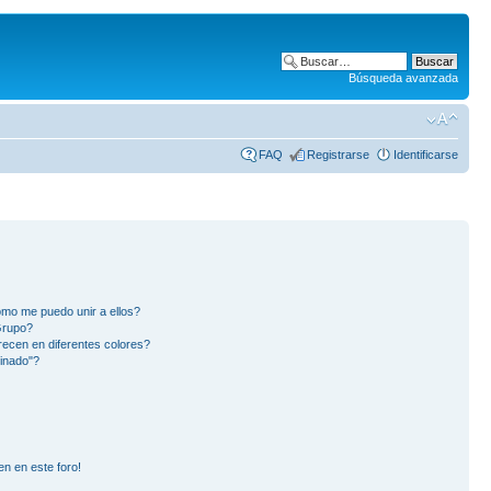
Búsqueda avanzada
FAQ
Registrarse
Identificarse
mo me puedo unir a ellos?
Grupo?
ecen en diferentes colores?
inado"?
en en este foro!