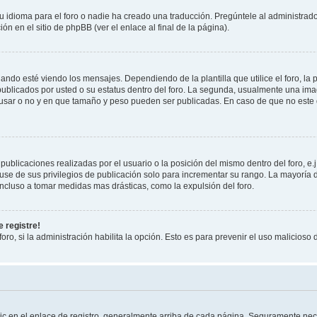
 idioma para el foro o nadie ha creado una traducción. Pregúntele al administrador
n en el sitio de phpBB (ver el enlace al final de la página).
 esté viendo los mensajes. Dependiendo de la plantilla que utilice el foro, la p
 publicados por usted o su estatus dentro del foro. La segunda, usualmente una 
 usar o no y en que tamaño y peso pueden ser publicadas. En caso de que no este
ublicaciones realizadas por el usuario o la posición del mismo dentro del foro, 
use de sus privilegios de publicación solo para incrementar su rango. La mayoría d
ncluso a tomar medidas mas drásticas, como la expulsión del foro.
 registre!
oro, si la administración habilita la opción. Esto es para prevenir el uso malicios
ic en el enlace de registro, generalmente arriba de cada página. Seguramente nece