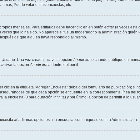
 temas, Puede votar en las encuestas, etc.
propios mensajes. Para editarlos debe hacer clic en en botón
editar
(a veces esta o
 veces que lo ha sido. No aparece si fue un moderador o la administración quién l
s después de que alguien haya respondido al mismo.
 Usuario. Una vez creada, active la opción
Añadir firma
cuando publique un mensaj
sactivar la opción
Añadir firma
dentro del perfil.
clic en la etiqueta "Agregar Encuesta" debajo del formulario de publicación; si no
, asegurándose de que cada opción se encuentre en la correspondiente línea del 
a la encuesta (0 para duración infinita) y por último la opción de permitir a lo usua
Si necesita añadir más opciones a la encuesta, comuníquese con La Administración.