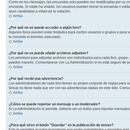
Como en los mensajes, las encuestas solo pueden ser modificadas por su crea
encuesta. Si nadie ha votado, los usuarios pueden borrar la encuesta o edit
sean cambiadas a mitad de la votación.
Arriba
¿Por qué no se puede acceder a algún foro?
Algunos foros pueden estar limitados para ciertos usuarios o grupos y para vi
le conceda el permiso adecuado.
Arriba
¿Por qué no se puede añadir archivos adjuntos?
Los permisos para adjuntar archivos son individuales para cada foro, grupo, 
pueden hacerlo. Comuníquese con La Administración si no está seguro de po
Arriba
¿Por qué recibí una advertencia?
Los administradores de cada foro tienen su propio conjunto de reglas para su
Group no tiene nada que ver con las advertencias dadas en este sitio. Comun
Arriba
¿Cómo se puede reportar un mensaje a un moderador?
Si La Administración lo permite, debería ver un botón para reportar mensajes 
Arriba
¿Para qué sirve el botón "Guardar" en la publicación de temas?
Esto le permitirá guardar borradores que serán completados y enviados más t