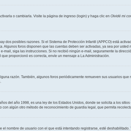
varla o cambiarla. Visite la página de ingreso (login) y haga clic en
Olvidé mi co
hay dos posibles razones. Si el Sistema de Protección Infantil (APPCO) está activad
ta. Algunos foros disponen que las cuentas deben ser activadas, ya sea por usted 
un e-mail, siga las instrucciones. Si no recibió ningún e-mail, seguramente la direc
ail que proporcionó es correcta, envíe un mensaje a La Administración.
alguna razón. También, algunos foros periódicamente remueven sus usuarios que n
.
 del año 1998, es una ley de los Estados Unidos, donde se solicita a los sitios de
es o con algún otro método de reconocimiento de guardia legal, que permita recolec
ue el nombre de usuario con el que está intentando registrarse, esté deshabilitado