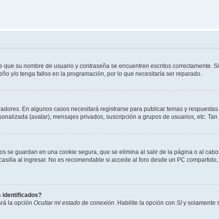
de que su nombre de usuario y contraseña se encuentren escritos correctamente. 
eño y/o tenga fallos en la programación, por lo que necesitaría ser reparado.
radores. En algunos casos necesitará registrarse para publicar temas y respuestas.
rsonalizada (avatar), mensajes privados, suscripción a grupos de usuarios, etc. T
os se guardan en una cookie segura, que se elimina al salir de la página o al cab
lla al ingresar. No es recomendable si accede al foro desde un PC compartido, e.j.
 identificados?
ará la opción
Ocultar mi estado de conexión
. Habilite la opción con
SI
y solamente s