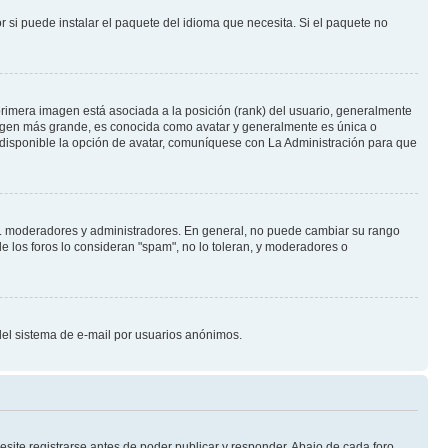
 si puede instalar el paquete del idioma que necesita. Si el paquete no
rimera imagen está asociada a la posición (rank) del usuario, generalmente
imagen más grande, es conocida como avatar y generalmente es única o
 disponible la opción de avatar, comuníquese con La Administración para que
e.j. moderadores y administradores. En general, no puede cambiar su rango
e los foros lo consideran "spam", no lo toleran, y moderadores o
o del sistema de e-mail por usuarios anónimos.
site registrarse antes de poder publicar y responder. Abajo de cada foro