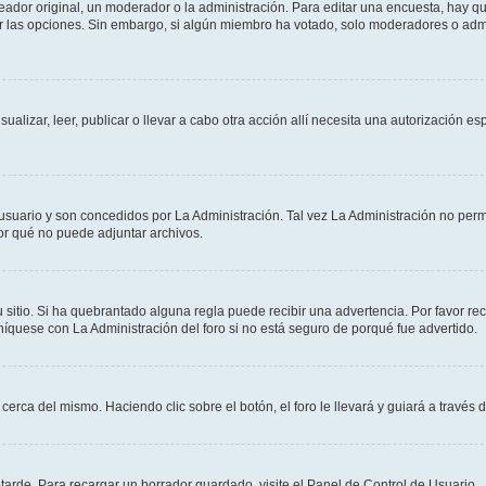
dor original, un moderador o la administración. Para editar una encuesta, hay que
ar las opciones. Sin embargo, si algún miembro ha votado, solo moderadores o admi
sualizar, leer, publicar o llevar a cabo otra acción allí necesita una autorizació
usuario y son concedidos por La Administración. Tal vez La Administración no permi
r qué no puede adjuntar archivos.
 sitio. Si ha quebrantado alguna regla puede recibir una advertencia. Por favor re
íquese con La Administración del foro si no está seguro de porqué fue advertido.
cerca del mismo. Haciendo clic sobre el botón, el foro le llevará y guiará a través 
arde. Para recargar un borrador guardado, visite el Panel de Control de Usuario.