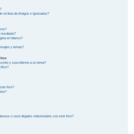
?
e mi lista de Amigos e Ignorados?
oros?
 resultado?
gina en blanco?
nsajes y temas?
itos
avorito y suscribirme a un tema?
ífico?
este foro?
ntos?
busos o usos ilegales relacionados con este foro?