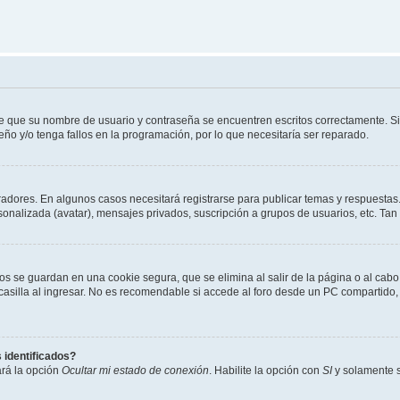
de que su nombre de usuario y contraseña se encuentren escritos correctamente. 
eño y/o tenga fallos en la programación, por lo que necesitaría ser reparado.
radores. En algunos casos necesitará registrarse para publicar temas y respuestas.
rsonalizada (avatar), mensajes privados, suscripción a grupos de usuarios, etc. T
os se guardan en una cookie segura, que se elimina al salir de la página o al cab
lla al ingresar. No es recomendable si accede al foro desde un PC compartido, e.j.
 identificados?
ará la opción
Ocultar mi estado de conexión
. Habilite la opción con
SI
y solamente s