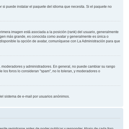
 si puede instalar el paquete del idioma que necesita. Si el paquete no
rimera imagen está asociada a la posición (rank) del usuario, generalmente
imagen más grande, es conocida como avatar y generalmente es única o
 disponible la opción de avatar, comuníquese con La Administración para que
e.j. moderadores y administradores. En general, no puede cambiar su rango
e los foros lo consideran "spam", no lo toleran, y moderadores o
o del sistema de e-mail por usuarios anónimos.
site registrarse antes de poder publicar y responder. Abajo de cada foro