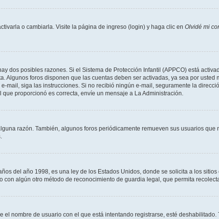
varla o cambiarla. Visite la página de ingreso (login) y haga clic en
Olvidé mi co
hay dos posibles razones. Si el Sistema de Protección Infantil (APPCO) está activad
ta. Algunos foros disponen que las cuentas deben ser activadas, ya sea por usted 
un e-mail, siga las instrucciones. Si no recibió ningún e-mail, seguramente la direc
ail que proporcionó es correcta, envíe un mensaje a La Administración.
alguna razón. También, algunos foros periódicamente remueven sus usuarios que n
.
 del año 1998, es una ley de los Estados Unidos, donde se solicita a los sitios de
es o con algún otro método de reconocimiento de guardia legal, que permita recolec
ue el nombre de usuario con el que está intentando registrarse, esté deshabilitado