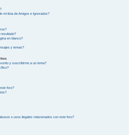
?
e mi lista de Amigos e Ignorados?
oros?
 resultado?
gina en blanco?
nsajes y temas?
itos
avorito y suscribirme a un tema?
ífico?
este foro?
ntos?
busos o usos ilegales relacionados con este foro?