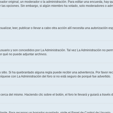
dor original, un moderador o la administración. Para editar una encuesta, hay que
ar las opciones. Sin embargo, si algún miembro ha votado, solo moderadores o admi
sualizar, leer, publicar o llevar a cabo otra acción allí necesita una autorizació
usuario y son concedidos por La Administración. Tal vez La Administración no permi
r qué no puede adjuntar archivos.
 sitio. Si ha quebrantado alguna regla puede recibir una advertencia. Por favor re
íquese con La Administración del foro si no está seguro de porqué fue advertido.
cerca del mismo. Haciendo clic sobre el botón, el foro le llevará y guiará a través 
arde. Para recargar un borrador guardado, visite el Panel de Control de Usuario.