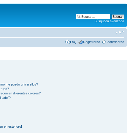
Búsqueda avanzada
FAQ
Registrarse
Identificarse
mo me puedo unir a ellos?
Grupo?
ecen en diferentes colores?
inado"?
en en este foro!