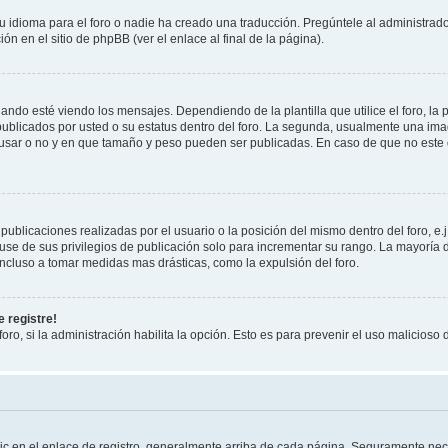
 idioma para el foro o nadie ha creado una traducción. Pregúntele al administrador
n en el sitio de phpBB (ver el enlace al final de la página).
 esté viendo los mensajes. Dependiendo de la plantilla que utilice el foro, la p
 publicados por usted o su estatus dentro del foro. La segunda, usualmente una 
 usar o no y en que tamaño y peso pueden ser publicadas. En caso de que no este
ublicaciones realizadas por el usuario o la posición del mismo dentro del foro, 
use de sus privilegios de publicación solo para incrementar su rango. La mayoría d
ncluso a tomar medidas mas drásticas, como la expulsión del foro.
 registre!
oro, si la administración habilita la opción. Esto es para prevenir el uso malicios
ic en el enlace de registro, generalmente arriba de cada página. Seguramente nece