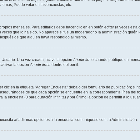
 temas, Puede votar en las encuestas, etc.
propios mensajes. Para editarlos debe hacer clic en en botón
editar
(a veces esta o
 veces que lo ha sido. No aparece si fue un moderador o la administración quién l
s después de que alguien haya respondido al mismo.
 Usuario. Una vez creada, active la opción
Añadir firma
cuando publique un mensaj
sactivar la opción
Añadir firma
dentro del perfil.
clic en la etiqueta "Agregar Encuesta" debajo del formulario de publicación; si no
, asegurándose de que cada opción se encuentre en la correspondiente línea del 
a la encuesta (0 para duración infinita) y por último la opción de permitir a lo usua
Si necesita añadir más opciones a la encuesta, comuníquese con La Administración.