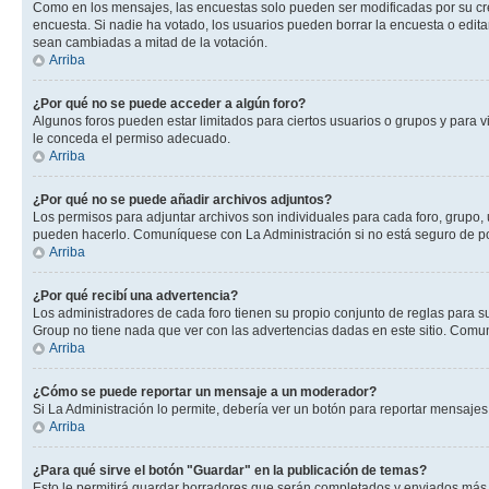
Como en los mensajes, las encuestas solo pueden ser modificadas por su crea
encuesta. Si nadie ha votado, los usuarios pueden borrar la encuesta o edit
sean cambiadas a mitad de la votación.
Arriba
¿Por qué no se puede acceder a algún foro?
Algunos foros pueden estar limitados para ciertos usuarios o grupos y para vi
le conceda el permiso adecuado.
Arriba
¿Por qué no se puede añadir archivos adjuntos?
Los permisos para adjuntar archivos son individuales para cada foro, grupo, 
pueden hacerlo. Comuníquese con La Administración si no está seguro de po
Arriba
¿Por qué recibí una advertencia?
Los administradores de cada foro tienen su propio conjunto de reglas para su
Group no tiene nada que ver con las advertencias dadas en este sitio. Comun
Arriba
¿Cómo se puede reportar un mensaje a un moderador?
Si La Administración lo permite, debería ver un botón para reportar mensajes 
Arriba
¿Para qué sirve el botón "Guardar" en la publicación de temas?
Esto le permitirá guardar borradores que serán completados y enviados más t