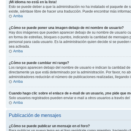
¡Mi idioma no está en la lista!
Esto se puede deber a que la administración no ha instalado el paquete de su
existe, siéntase libre de hacer una traducción. Puede encontrar más informació
Arriba
¿Cómo se puede poner una imagen debajo de mi nombre de usuario?
Hay dos imágenes que pueden aparecer debajo de su nombre de usuario cuando
en forma de estrellas, bloques o puntos, indicando la cantidad de mensajes
personal para cada usuario. Es la administración quien decide si se pueden
sea activada.
Arriba
¿Cómo se puede cambiar mi rango?
Los rangos aparecen debajo del nombre de usuario e indican la cantidad de p
directamente ya que está determinado por la administración. Por favor, no ab
administradores reducirán el número de publicaciones realizadas, llegando i
Arriba
Cuando hago clic sobre el enlace de e-mail de un usuario, ¡me pide que me
Solo usuarios registrados pueden enviar e-mail a otros usuarios a través del f
Arriba
Publicación de mensajes
¿Cómo se puede publicar un mensaje en el foro?
Para publicar un nuevo tema en el foro regístrate como miembro, haciendo cl