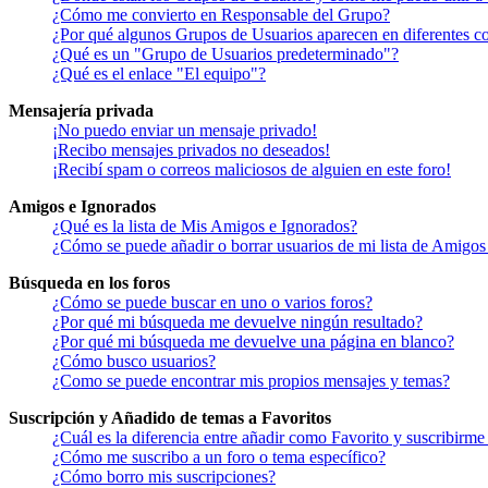
¿Cómo me convierto en Responsable del Grupo?
¿Por qué algunos Grupos de Usuarios aparecen en diferentes co
¿Qué es un "Grupo de Usuarios predeterminado"?
¿Qué es el enlace "El equipo"?
Mensajería privada
¡No puedo enviar un mensaje privado!
¡Recibo mensajes privados no deseados!
¡Recibí spam o correos maliciosos de alguien en este foro!
Amigos e Ignorados
¿Qué es la lista de Mis Amigos e Ignorados?
¿Cómo se puede añadir o borrar usuarios de mi lista de Amigos
Búsqueda en los foros
¿Cómo se puede buscar en uno o varios foros?
¿Por qué mi búsqueda me devuelve ningún resultado?
¿Por qué mi búsqueda me devuelve una página en blanco?
¿Cómo busco usuarios?
¿Como se puede encontrar mis propios mensajes y temas?
Suscripción y Añadido de temas a Favoritos
¿Cuál es la diferencia entre añadir como Favorito y suscribirme
¿Cómo me suscribo a un foro o tema específico?
¿Cómo borro mis suscripciones?