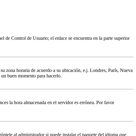
nel de Control de Usuario; el enlace se encuentra en la parte superior
a su zona horaria de acuerdo a su ubicación, e.j. Londres, París, Nueva
 es un buen momento para hacerlo.
tonces la hora almacenada en el servidor es errónea. Por favor
úntele al administrador si puede instalar el paquete del idioma que