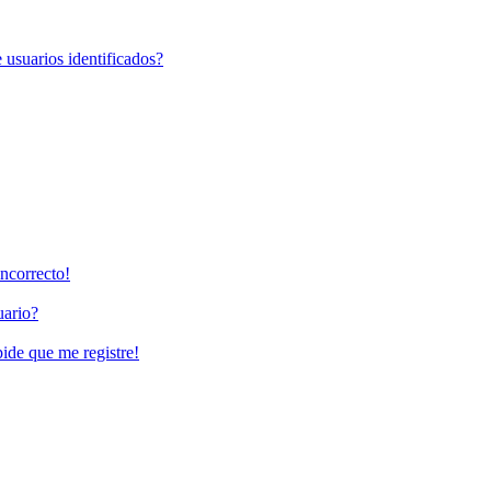
 usuarios identificados?
incorrecto!
uario?
pide que me registre!