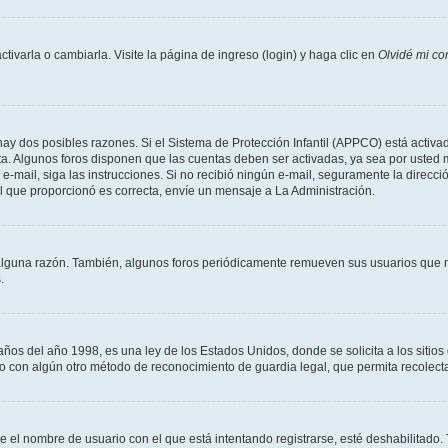
varla o cambiarla. Visite la página de ingreso (login) y haga clic en
Olvidé mi co
hay dos posibles razones. Si el Sistema de Protección Infantil (APPCO) está activad
ta. Algunos foros disponen que las cuentas deben ser activadas, ya sea por usted 
un e-mail, siga las instrucciones. Si no recibió ningún e-mail, seguramente la direc
ail que proporcionó es correcta, envíe un mensaje a La Administración.
alguna razón. También, algunos foros periódicamente remueven sus usuarios que n
.
 del año 1998, es una ley de los Estados Unidos, donde se solicita a los sitios de
es o con algún otro método de reconocimiento de guardia legal, que permita recolec
ue el nombre de usuario con el que está intentando registrarse, esté deshabilitado