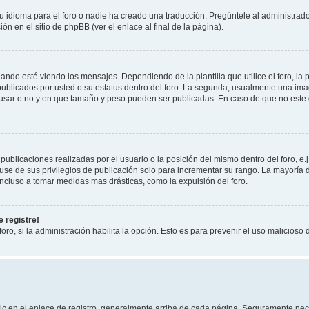
 idioma para el foro o nadie ha creado una traducción. Pregúntele al administrador
n en el sitio de phpBB (ver el enlace al final de la página).
 esté viendo los mensajes. Dependiendo de la plantilla que utilice el foro, la p
 publicados por usted o su estatus dentro del foro. La segunda, usualmente una 
 usar o no y en que tamaño y peso pueden ser publicadas. En caso de que no este
ublicaciones realizadas por el usuario o la posición del mismo dentro del foro, 
use de sus privilegios de publicación solo para incrementar su rango. La mayoría d
ncluso a tomar medidas mas drásticas, como la expulsión del foro.
 registre!
oro, si la administración habilita la opción. Esto es para prevenir el uso malicios
ic en el enlace de registro, generalmente arriba de cada página. Seguramente nece