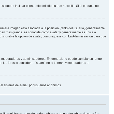
 si puede instalar el paquete del idioma que necesita. Si el paquete no
rimera imagen está asociada a la posición (rank) del usuario, generalmente
imagen más grande, es conocida como avatar y generalmente es única o
 disponible la opción de avatar, comuníquese con La Administración para que
e.j. moderadores y administradores. En general, no puede cambiar su rango
e los foros lo consideran "spam", no lo toleran, y moderadores o
o del sistema de e-mail por usuarios anónimos.
site registrarse antes de poder publicar y responder. Abajo de cada foro