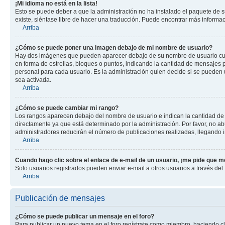
¡Mi idioma no está en la lista!
Esto se puede deber a que la administración no ha instalado el paquete de su
existe, siéntase libre de hacer una traducción. Puede encontrar más informació
Arriba
¿Cómo se puede poner una imagen debajo de mi nombre de usuario?
Hay dos imágenes que pueden aparecer debajo de su nombre de usuario cuando
en forma de estrellas, bloques o puntos, indicando la cantidad de mensajes
personal para cada usuario. Es la administración quien decide si se pueden
sea activada.
Arriba
¿Cómo se puede cambiar mi rango?
Los rangos aparecen debajo del nombre de usuario e indican la cantidad de p
directamente ya que está determinado por la administración. Por favor, no ab
administradores reducirán el número de publicaciones realizadas, llegando i
Arriba
Cuando hago clic sobre el enlace de e-mail de un usuario, ¡me pide que me
Solo usuarios registrados pueden enviar e-mail a otros usuarios a través del f
Arriba
Publicación de mensajes
¿Cómo se puede publicar un mensaje en el foro?
Para publicar un nuevo tema en el foro regístrate como miembro, haciendo cl