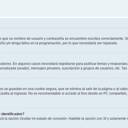
de que su nombre de usuario y contraseña se encuentren escritos correctamente. 
eño y/o tenga fallos en la programación, por lo que necesitaría ser reparado.
radores. En algunos casos necesitará registrarse para publicar temas y respuestas.
rsonalizada (avatar), mensajes privados, suscripción a grupos de usuarios, etc. T
os se guardan en una cookie segura, que se elimina al salir de la página o al cab
lla al ingresar. No es recomendable si accede al foro desde un PC compartido, e.j.
 identificados?
ará la opción
Ocultar mi estado de conexión
. Habilite la opción con
SI
y solamente s