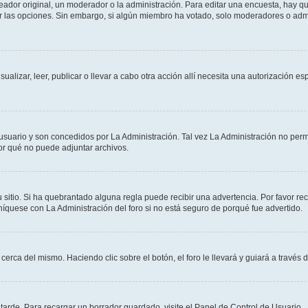
dor original, un moderador o la administración. Para editar una encuesta, hay que
ar las opciones. Sin embargo, si algún miembro ha votado, solo moderadores o admi
sualizar, leer, publicar o llevar a cabo otra acción allí necesita una autorizació
usuario y son concedidos por La Administración. Tal vez La Administración no permi
r qué no puede adjuntar archivos.
 sitio. Si ha quebrantado alguna regla puede recibir una advertencia. Por favor re
íquese con La Administración del foro si no está seguro de porqué fue advertido.
cerca del mismo. Haciendo clic sobre el botón, el foro le llevará y guiará a través 
arde. Para recargar un borrador guardado, visite el Panel de Control de Usuario.