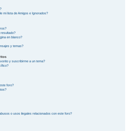
?
e mi lista de Amigos e Ignorados?
oros?
 resultado?
gina en blanco?
nsajes y temas?
itos
avorito y suscribirme a un tema?
ífico?
este foro?
ntos?
busos o usos ilegales relacionados con este foro?