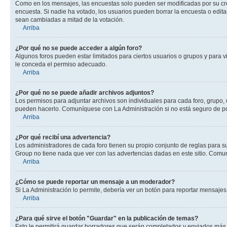
Como en los mensajes, las encuestas solo pueden ser modificadas por su crea
encuesta. Si nadie ha votado, los usuarios pueden borrar la encuesta o edit
sean cambiadas a mitad de la votación.
Arriba
¿Por qué no se puede acceder a algún foro?
Algunos foros pueden estar limitados para ciertos usuarios o grupos y para vi
le conceda el permiso adecuado.
Arriba
¿Por qué no se puede añadir archivos adjuntos?
Los permisos para adjuntar archivos son individuales para cada foro, grupo, 
pueden hacerlo. Comuníquese con La Administración si no está seguro de po
Arriba
¿Por qué recibí una advertencia?
Los administradores de cada foro tienen su propio conjunto de reglas para su
Group no tiene nada que ver con las advertencias dadas en este sitio. Comun
Arriba
¿Cómo se puede reportar un mensaje a un moderador?
Si La Administración lo permite, debería ver un botón para reportar mensajes 
Arriba
¿Para qué sirve el botón "Guardar" en la publicación de temas?
Esto le permitirá guardar borradores que serán completados y enviados más t