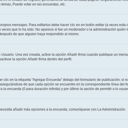
 temas, Puede votar en las encuestas, etc.
propios mensajes. Para editarlos debe hacer clic en en botón
editar
(a veces esta o
 veces que lo ha sido. No aparece si fue un moderador o la administración quién l
s después de que alguien haya respondido al mismo.
 Usuario. Una vez creada, active la opción
Añadir firma
cuando publique un mensaj
sactivar la opción
Añadir firma
dentro del perfil.
clic en la etiqueta "Agregar Encuesta" debajo del formulario de publicación; si no
, asegurándose de que cada opción se encuentre en la correspondiente línea del 
a la encuesta (0 para duración infinita) y por último la opción de permitir a lo usua
Si necesita añadir más opciones a la encuesta, comuníquese con La Administración.