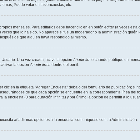
 temas, Puede votar en las encuestas, etc.
propios mensajes. Para editarlos debe hacer clic en en botón
editar
(a veces esta o
 veces que lo ha sido. No aparece si fue un moderador o la administración quién l
s después de que alguien haya respondido al mismo.
 Usuario. Una vez creada, active la opción
Añadir firma
cuando publique un mensaj
sactivar la opción
Añadir firma
dentro del perfil.
clic en la etiqueta "Agregar Encuesta" debajo del formulario de publicación; si no
, asegurándose de que cada opción se encuentre en la correspondiente línea del 
a la encuesta (0 para duración infinita) y por último la opción de permitir a lo usua
Si necesita añadir más opciones a la encuesta, comuníquese con La Administración.