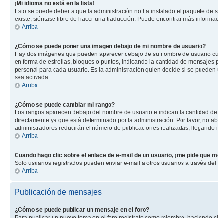
¡Mi idioma no está en la lista!
Esto se puede deber a que la administración no ha instalado el paquete de su
existe, siéntase libre de hacer una traducción. Puede encontrar más informació
Arriba
¿Cómo se puede poner una imagen debajo de mi nombre de usuario?
Hay dos imágenes que pueden aparecer debajo de su nombre de usuario cuando
en forma de estrellas, bloques o puntos, indicando la cantidad de mensajes
personal para cada usuario. Es la administración quien decide si se pueden
sea activada.
Arriba
¿Cómo se puede cambiar mi rango?
Los rangos aparecen debajo del nombre de usuario e indican la cantidad de p
directamente ya que está determinado por la administración. Por favor, no ab
administradores reducirán el número de publicaciones realizadas, llegando i
Arriba
Cuando hago clic sobre el enlace de e-mail de un usuario, ¡me pide que me
Solo usuarios registrados pueden enviar e-mail a otros usuarios a través del f
Arriba
Publicación de mensajes
¿Cómo se puede publicar un mensaje en el foro?
Para publicar un nuevo tema en el foro regístrate como miembro, haciendo cl