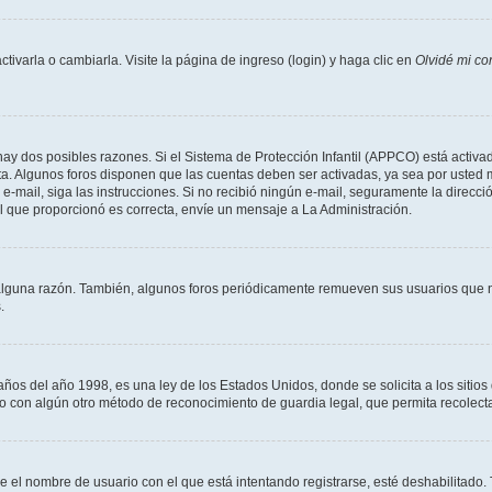
varla o cambiarla. Visite la página de ingreso (login) y haga clic en
Olvidé mi co
hay dos posibles razones. Si el Sistema de Protección Infantil (APPCO) está activad
ta. Algunos foros disponen que las cuentas deben ser activadas, ya sea por usted 
un e-mail, siga las instrucciones. Si no recibió ningún e-mail, seguramente la direc
ail que proporcionó es correcta, envíe un mensaje a La Administración.
alguna razón. También, algunos foros periódicamente remueven sus usuarios que n
.
 del año 1998, es una ley de los Estados Unidos, donde se solicita a los sitios de
es o con algún otro método de reconocimiento de guardia legal, que permita recolec
ue el nombre de usuario con el que está intentando registrarse, esté deshabilitado