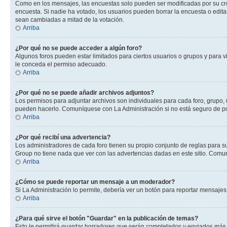
Como en los mensajes, las encuestas solo pueden ser modificadas por su crea
encuesta. Si nadie ha votado, los usuarios pueden borrar la encuesta o edit
sean cambiadas a mitad de la votación.
Arriba
¿Por qué no se puede acceder a algún foro?
Algunos foros pueden estar limitados para ciertos usuarios o grupos y para vi
le conceda el permiso adecuado.
Arriba
¿Por qué no se puede añadir archivos adjuntos?
Los permisos para adjuntar archivos son individuales para cada foro, grupo, 
pueden hacerlo. Comuníquese con La Administración si no está seguro de po
Arriba
¿Por qué recibí una advertencia?
Los administradores de cada foro tienen su propio conjunto de reglas para su
Group no tiene nada que ver con las advertencias dadas en este sitio. Comun
Arriba
¿Cómo se puede reportar un mensaje a un moderador?
Si La Administración lo permite, debería ver un botón para reportar mensajes 
Arriba
¿Para qué sirve el botón "Guardar" en la publicación de temas?
Esto le permitirá guardar borradores que serán completados y enviados más t