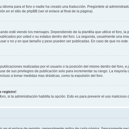
 idioma para el foro o nadie ha creado una traducción. Pregúntele al administrador
n en el sitio de phpBB (ver el enlace al final de la página).
 esté viendo los mensajes. Dependiendo de la plantilla que utilice el foro, la p
 publicados por usted o su estatus dentro del foro. La segunda, usualmente una 
 usar o no y en que tamaño y peso pueden ser publicadas. En caso de que no este
ublicaciones realizadas por el usuario o la posición del mismo dentro del foro, 
use de sus privilegios de publicación solo para incrementar su rango. La mayoría d
ncluso a tomar medidas mas drásticas, como la expulsión del foro.
 registre!
oro, si la administración habilita la opción. Esto es para prevenir el uso malicios
ic en el enlace de registro, generalmente arriba de cada página. Seguramente nece