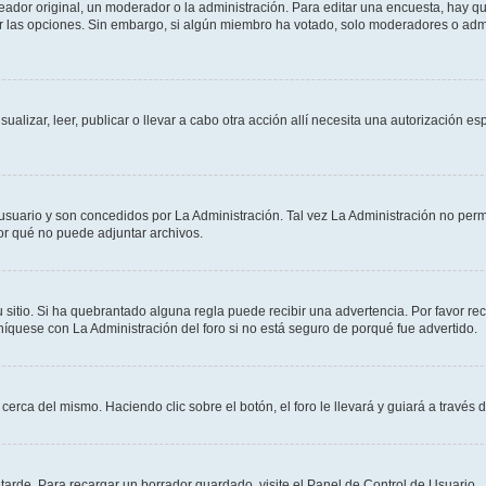
dor original, un moderador o la administración. Para editar una encuesta, hay que
ar las opciones. Sin embargo, si algún miembro ha votado, solo moderadores o admi
sualizar, leer, publicar o llevar a cabo otra acción allí necesita una autorizació
usuario y son concedidos por La Administración. Tal vez La Administración no permi
r qué no puede adjuntar archivos.
 sitio. Si ha quebrantado alguna regla puede recibir una advertencia. Por favor re
íquese con La Administración del foro si no está seguro de porqué fue advertido.
cerca del mismo. Haciendo clic sobre el botón, el foro le llevará y guiará a través 
arde. Para recargar un borrador guardado, visite el Panel de Control de Usuario.