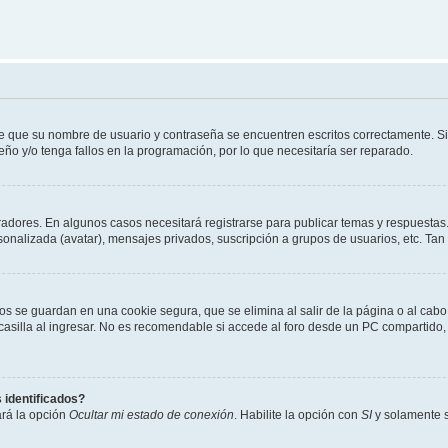
de que su nombre de usuario y contraseña se encuentren escritos correctamente. 
eño y/o tenga fallos en la programación, por lo que necesitaría ser reparado.
radores. En algunos casos necesitará registrarse para publicar temas y respuestas.
rsonalizada (avatar), mensajes privados, suscripción a grupos de usuarios, etc. T
os se guardan en una cookie segura, que se elimina al salir de la página o al cab
lla al ingresar. No es recomendable si accede al foro desde un PC compartido, e.j.
 identificados?
ará la opción
Ocultar mi estado de conexión
. Habilite la opción con
SI
y solamente s