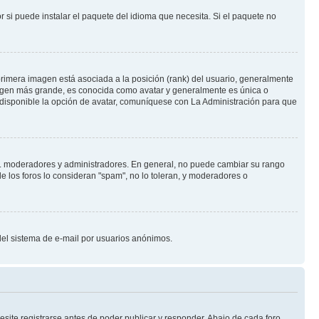
 si puede instalar el paquete del idioma que necesita. Si el paquete no
rimera imagen está asociada a la posición (rank) del usuario, generalmente
imagen más grande, es conocida como avatar y generalmente es única o
 disponible la opción de avatar, comuníquese con La Administración para que
e.j. moderadores y administradores. En general, no puede cambiar su rango
e los foros lo consideran "spam", no lo toleran, y moderadores o
o del sistema de e-mail por usuarios anónimos.
site registrarse antes de poder publicar y responder. Abajo de cada foro