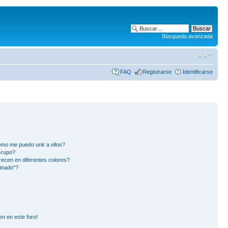
Búsqueda avanzada
FAQ
Registrarse
Identificarse
mo me puedo unir a ellos?
Grupo?
ecen en diferentes colores?
inado"?
en en este foro!