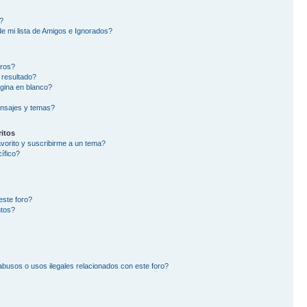
?
e mi lista de Amigos e Ignorados?
oros?
 resultado?
gina en blanco?
nsajes y temas?
itos
avorito y suscribirme a un tema?
ífico?
este foro?
ntos?
busos o usos ilegales relacionados con este foro?